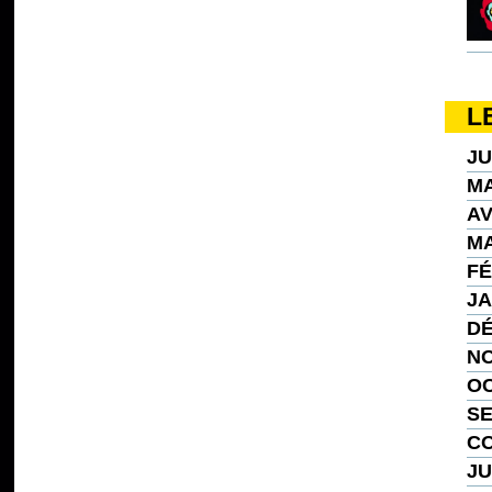
L
JU
MA
AV
MA
FÉ
JA
DÉ
NO
OC
SE
CO
JU