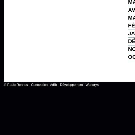
MA
AV
MA
FÉ
JA
DÉ
NO
OC
©
Radio Rennes
- Conception :
Adlib
- Développement :
Wanerys