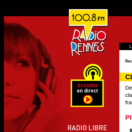
L
Rec
C
De
cl
fra
Pl