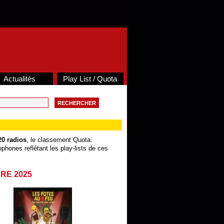
Actualités
Play List / Quota
20 radios
, le classement Quota.
phones reflétant les play-lists de ces
BRE 2025