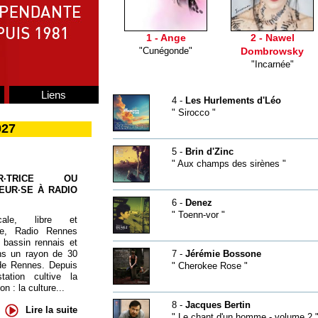
1 - Ange
2 - Nawel
"Cunégonde"
Dombrowsky
"Incarnée"
Liens
4 -
Les Hurlements d'Léo
" Sirocco "
027
5 -
Brin d'Zinc
" Aux champs des sirènes "
UR·TRICE OU
EUR·SE À RADIO
6 -
Denez
" Toenn-vor "
cale, libre et
te, Radio Rennes
 bassin rennais et
ns un rayon de 30
7 -
Jérémie Bossone
de Rennes. Depuis
" Cherokee Rose "
tation cultive la
 : la culture...
8 -
Jacques Bertin
Lire la suite
" Le chant d'un homme - volume 2 