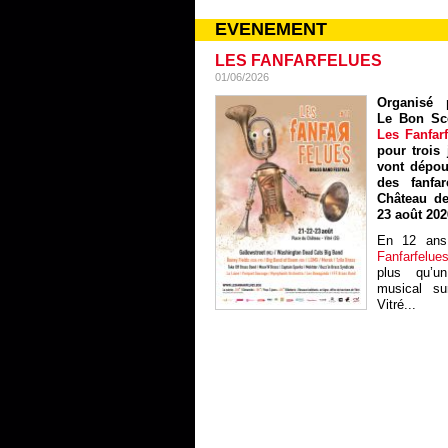
EVENEMENT
LES FANFARFELUES
01/06/2026
Organisé p
Le Bon Sc
Les Fanfar
pour trois 
vont dépou
des fanfa
Château de
23 août 202
En 12 ans
Fanfarfelue
plus qu’un
musical sur
Vitré...