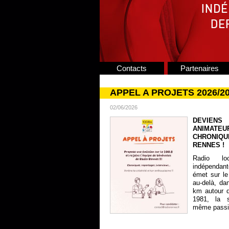
Contacts
Partenaires
APPEL A PROJETS 2026/2
02/06/2026
DEVIENS
ANIMATE
CHRONIQU
RENNES !
Radio lo
indépendan
émet sur le
au-delà, da
km autour 
1981, la s
même passion