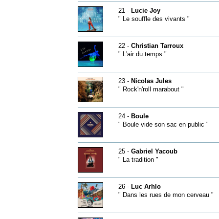
21 -
Lucie Joy
" Le souffle des vivants "
22 -
Christian Tarroux
" L'air du temps "
23 -
Nicolas Jules
" Rock'n'roll marabout "
24 -
Boule
" Boule vide son sac en public "
25 -
Gabriel Yacoub
" La tradition "
26 -
Luc Arhlo
" Dans les rues de mon cerveau "