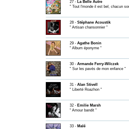
27 -
La Belle Autre
" Tout l'monde il est bel, chacun son
28 -
Stéphane Acoustik
" Artisan chansonnier "
29 -
Agathe Bonin
" Album éponyme "
30 -
Armande Ferry-Wilczek
" Sur les pavés de mon enfance "
31 -
Alan Stivell
" Liberté Roazhon "
32 -
Emilie Marsh
" Amour bandit "
33 -
Malé