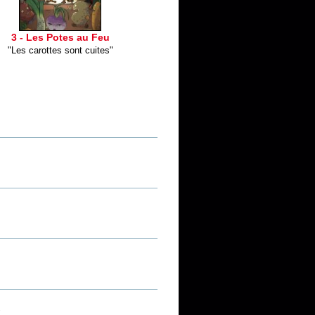
3 - Les Potes au Feu
"Les carottes sont cuites"
"