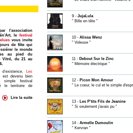
9 -
JujaLula
" Bille en tête "
ar l'association
én'Art, le
festival
10 -
Alissa Wenz
felues
vous invite
" Voleuse "
jours de fête qui
ssiérer le monde
res au pied du
11 -
Debout Sur le Zinc
 Vitré, du 21 au
6.
" Mémoire électrique "
 d’existence,
Les
s
est devenu bien
12 -
Picon Mon Amour
 simple festival
" Le coeur, le cul et le simple d'espri
 le territoire de
Lire la suite
13 -
Les P'tits Fils de Jeanine
" Si seulement j'avais pu "
14 -
Armelle Dumoulin
" Kervran "