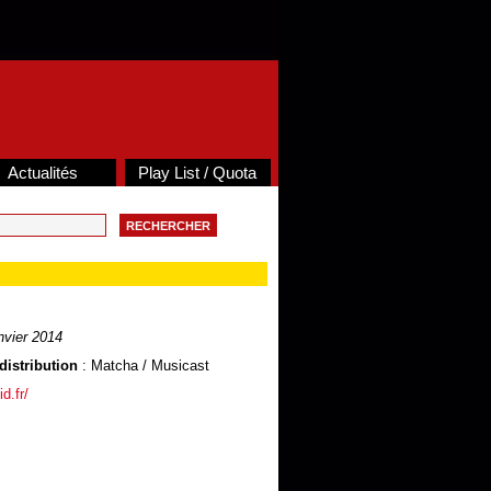
Actualités
Play List / Quota
nvier 2014
distribution
: Matcha / Musicast
d.fr/