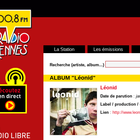
La Station
Les émissions
Recherche (artiste, album...)
ALBUM "Léonid"
Léonid
Date de parution
:
ja
Label / production / 
Lien
:
http://www.leoni