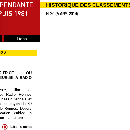
HISTORIQUE DES CLASSEMENT
N°30 (
MARS 2014
)
Liens
027
UR·TRICE OU
EUR·SE À RADIO
cale, libre et
te, Radio Rennes
 bassin rennais et
ns un rayon de 30
de Rennes. Depuis
tation cultive la
 : la culture...
Lire la suite