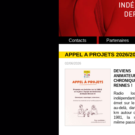
Contacts
Partenaires
APPEL A PROJETS 2026/2
02/06/2026
DEVIENS
ANIMATE
CHRONIQU
RENNES !
Radio lo
indépendan
émet sur le
au-delà, da
km autour 
1981, la s
même passion