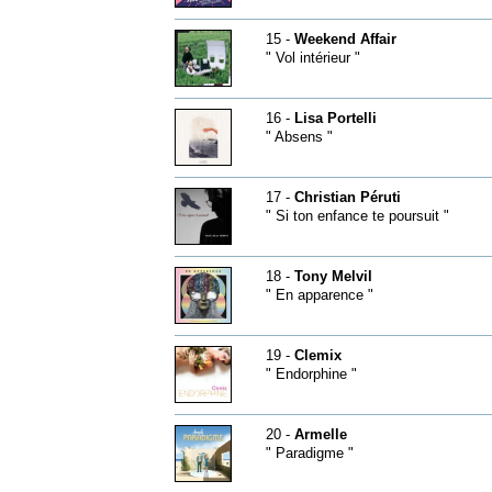
15 -
Weekend Affair
" Vol intérieur "
16 -
Lisa Portelli
" Absens "
17 -
Christian Péruti
" Si ton enfance te poursuit "
18 -
Tony Melvil
" En apparence "
19 -
Clemix
" Endorphine "
20 -
Armelle
" Paradigme "