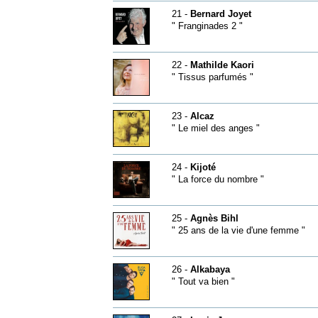
21 -
Bernard Joyet
" Franginades 2 "
22 -
Mathilde Kaori
" Tissus parfumés "
23 -
Alcaz
" Le miel des anges "
24 -
Kijoté
" La force du nombre "
25 -
Agnès Bihl
" 25 ans de la vie d'une femme "
26 -
Alkabaya
" Tout va bien "