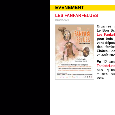
EVENEMENT
LES FANFARFELUES
01/06/2026
Organisé p
Le Bon Sc
Les Fanfar
pour trois 
vont dépou
des fanfa
Château de
23 août 202
En 12 ans
Fanfarfelue
plus qu’un
musical sur
Vitré...