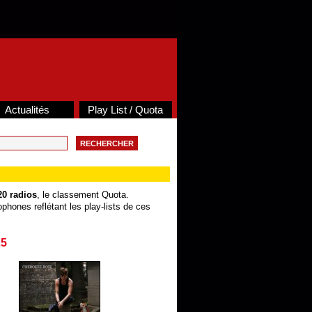
Actualités
Play List / Quota
20 radios
, le classement Quota.
phones reflétant les play-lists de ces
25