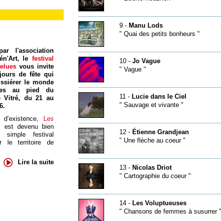
9 -
Manu Lods
" Quai des petits bonheurs "
ar l'association
én'Art, le
festival
10 -
Jo Vague
felues
vous invite
" Vague "
jours de fête qui
ssiérer le monde
res au pied du
11 -
Lucie dans le Ciel
 Vitré, du 21 au
" Sauvage et vivante "
6.
 d’existence,
Les
s
est devenu bien
12 -
Étienne Grandjean
 simple festival
" Une flèche au coeur "
 le territoire de
Lire la suite
13 -
Nicolas Driot
" Cartographie du coeur "
14 -
Les Voluptueuses
" Chansons de femmes à susurrer 