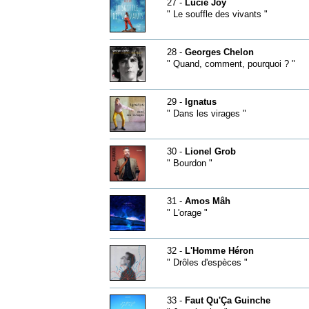
27 -
Lucie Joy
" Le souffle des vivants "
28 -
Georges Chelon
" Quand, comment, pourquoi ? "
29 -
Ignatus
" Dans les virages "
30 -
Lionel Grob
" Bourdon "
31 -
Amos Mâh
" L'orage "
32 -
L'Homme Héron
" Drôles d'espèces "
33 -
Faut Qu'Ça Guinche