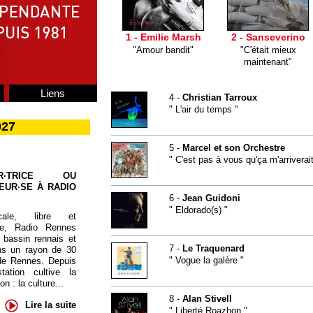
1 - Emilie Marsh
2 - Sanseverino
"Amour bandit"
"C'était mieux
maintenant"
Liens
4 -
Christian Tarroux
" L'air du temps "
027
5 -
Marcel et son Orchestre
" C'est pas à vous qu'ça m'arriverait
UR·TRICE OU
EUR·SE À RADIO
6 -
Jean Guidoni
" Eldorado(s) "
cale, libre et
te, Radio Rennes
 bassin rennais et
7 -
Le Traquenard
ns un rayon de 30
" Vogue la galère "
de Rennes. Depuis
tation cultive la
 : la culture...
8 -
Alan Stivell
Lire la suite
" Liberté Roazhon "