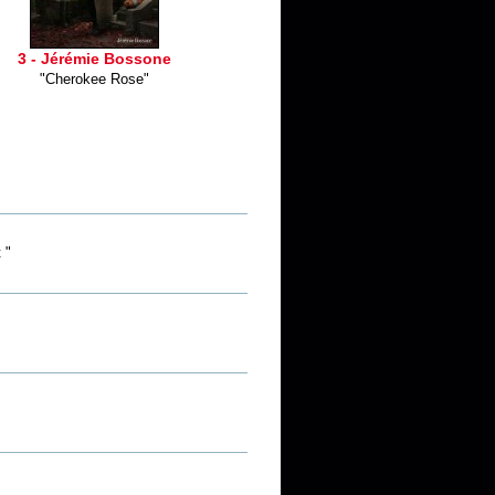
3 - Jérémie Bossone
"Cherokee Rose"
 "