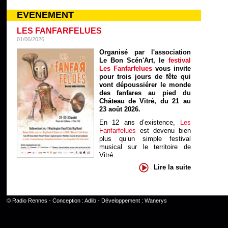
EVENEMENT
LES FANFARFELUES
01/06/2026
Organisé par l'association
Le Bon Scén'Art, le
festival
Les Fanfarfelues
vous invite
pour trois jours de fête qui
vont dépoussiérer le monde
des fanfares au pied du
Château de Vitré, du 21 au
23 août 2026.
En 12 ans d’existence,
Les
Fanfarfelues
est devenu bien
plus qu’un simple festival
musical sur le territoire de
Vitré...
Lire la suite
©
Radio Rennes
- Conception :
Adlib
- Développement :
Wanerys