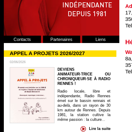
Ad
17
35
Te
Contacts
Partenaires
Liens
H
Wa
APPEL A PROJETS 2026/2027
8a,
02/06/2026
35
DEVIENS
Te
ANIMATEUR·TRICE OU
CHRONIQUEUR·SE À RADIO
RENNES !
Radio locale, libre et
indépendante, Radio Rennes
émet sur le bassin rennais et
au-delà, dans un rayon de 30
km autour de Rennes. Depuis
1981, la station cultive la
même passion : la culture...
Lire la suite