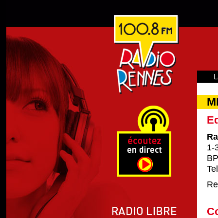
L
M
Ed
Ra
1-
BP
Te
Re
C