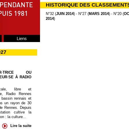
HISTORIQUE DES CLASSEMENT
N°32 (
JUIN 2014
) - N°27 (
MARS 2014
) - N°20 (
OC
2014
)
Liens
027
UR·TRICE OU
EUR·SE À RADIO
cale, libre et
te, Radio Rennes
 bassin rennais et
ns un rayon de 30
de Rennes. Depuis
tation cultive la
 : la culture...
Lire la suite