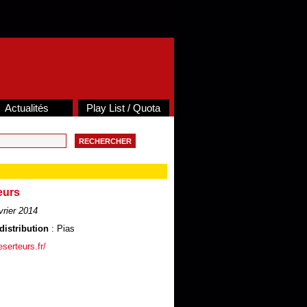
Actualités
Play List / Quota
eurs
vrier 2014
distribution
: Pias
serteurs.fr/