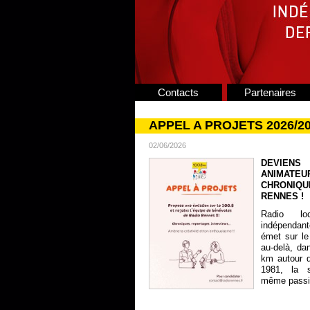
Contacts
Partenaires
APPEL A PROJETS 2026/2
02/06/2026
DEVIENS
ANIMATE
CHRONIQU
RENNES !
Radio lo
indépendan
émet sur le
au-delà, da
km autour 
1981, la s
même passion