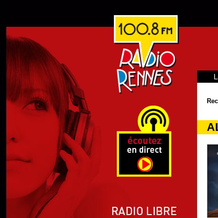
L
Rec
A