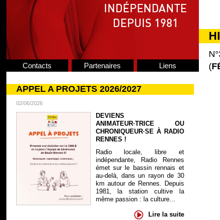
H
N°
Contacts
Partenaires
Liens
(
F
APPEL A PROJETS 2026/2027
02/06/2026
DEVIENS
ANIMATEUR·TRICE OU
CHRONIQUEUR·SE À RADIO
RENNES !
Radio locale, libre et
indépendante, Radio Rennes
émet sur le bassin rennais et
au-delà, dans un rayon de 30
km autour de Rennes. Depuis
1981, la station cultive la
même passion : la culture...
Lire la suite