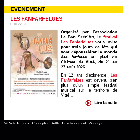
EVENEMENT
LES FANFARFELUES
01/06/2026
Organisé par l'association
Le Bon Scén'Art, le
festival
Les Fanfarfelues
vous invite
pour trois jours de fête qui
vont dépoussiérer le monde
des fanfares au pied du
Château de Vitré, du 21 au
23 août 2026.
En 12 ans d’existence,
Les
Fanfarfelues
est devenu bien
plus qu’un simple festival
musical sur le territoire de
Vitré...
Lire la suite
©
Radio Rennes
- Conception :
Adlib
- Développement :
Wanerys