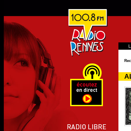
L
Rec
A