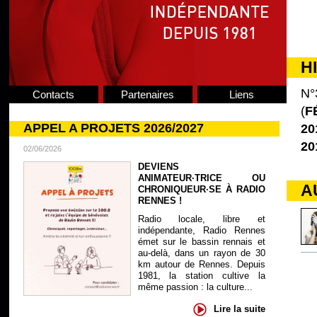
H
N°
Contacts
Partenaires
Liens
(
F
APPEL A PROJETS 2026/2027
20
20
02/06/2026
DEVIENS
ANIMATEUR·TRICE OU
A
CHRONIQUEUR·SE À RADIO
RENNES !
Radio locale, libre et
indépendante, Radio Rennes
émet sur le bassin rennais et
au-delà, dans un rayon de 30
km autour de Rennes. Depuis
1981, la station cultive la
même passion : la culture...
Lire la suite