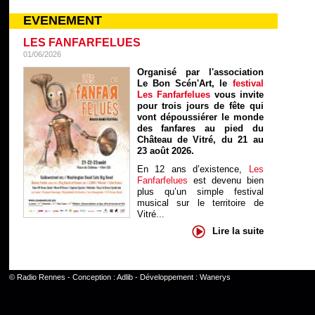
EVENEMENT
LES FANFARFELUES
01/06/2026
Organisé par l'association
Le Bon Scén'Art, le
festival
Les Fanfarfelues
vous invite
pour trois jours de fête qui
vont dépoussiérer le monde
des fanfares au pied du
Château de Vitré, du 21 au
23 août 2026.
En 12 ans d’existence,
Les
Fanfarfelues
est devenu bien
plus qu’un simple festival
musical sur le territoire de
Vitré...
Lire la suite
©
Radio Rennes
- Conception :
Adlib
- Développement :
Wanerys