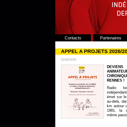
Contacts
Partenaires
APPEL A PROJETS 2026/2
02/06/2026
DEVIENS
ANIMATE
CHRONIQU
RENNES !
Radio lo
indépendan
émet sur le
au-delà, da
km autour 
1981, la s
même passion