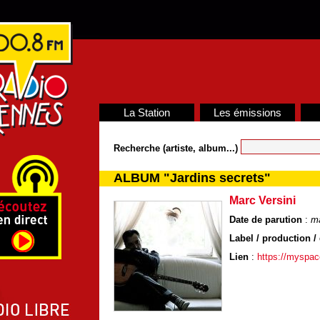
La Station
Les émissions
Recherche (artiste, album...)
ALBUM "Jardins secrets"
Marc Versini
Date de parution
:
m
Label / production / 
Lien
:
https://myspa