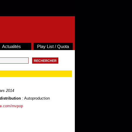
Actualités
Play List / Quota
ars 2014
distribution
: Autoproduction
ce.com/mvpop