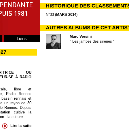
HISTORIQUE DES CLASSEMENT
N°33 (
MARS 2014
)
AUTRES ALBUMS DE CET ARTIS
Marc Versini
Liens
" Les jambes des sirènes "
027
UR·TRICE OU
EUR·SE À RADIO
cale, libre et
te, Radio Rennes
 bassin rennais et
ns un rayon de 30
de Rennes. Depuis
tation cultive la
 : la culture...
Lire la suite