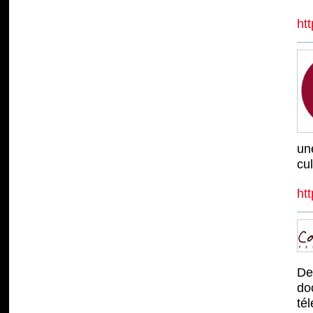
ht
un
cul
htt
De
do
té