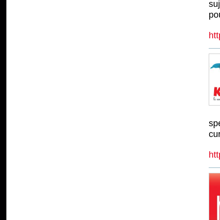
suj
po
ht
sp
cu
htt