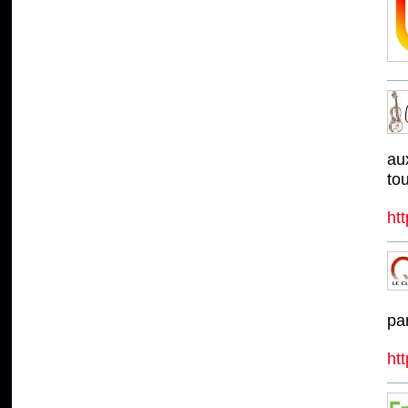
aux
tou
ht
pa
ht