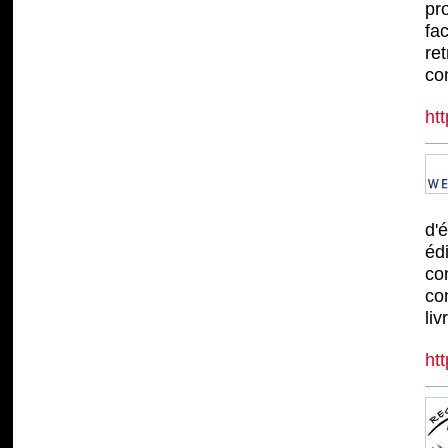
pr
fac
re
co
ht
d'
édi
con
con
liv
ht