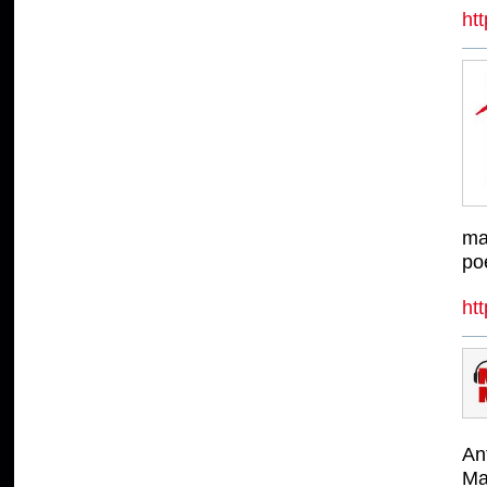
htt
ma
poé
ht
An
Ma