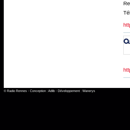
Re
Tél
htt
htt
©
Radio Rennes
- Conception :
Adlib
- Développement :
Wanerys