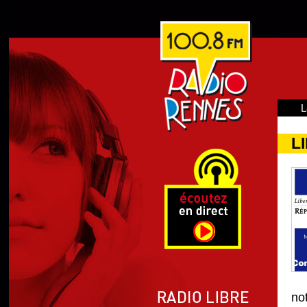
L
L
no