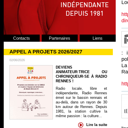
Lo
ht
di
Contacts
Partenaires
Liens
APPEL A PROJETS 2026/2027
: 
po
02/06/2026
La
DEVIENS
Ra
ANIMATEUR·TRICE OU
CHRONIQUEUR·SE À RADIO
RENNES !
htt
Radio locale, libre et
indépendante, Radio Rennes
émet sur le bassin rennais et
au-delà, dans un rayon de 30
km autour de Rennes. Depuis
1981, la station cultive la
même passion : la culture...
Lire la suite