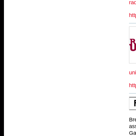
ra
htt
un
ht
Br
as
Ga