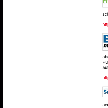
sc
htt
ab
Pu
au
ht
ac