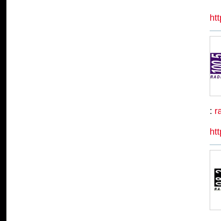
ht
:
r
ht