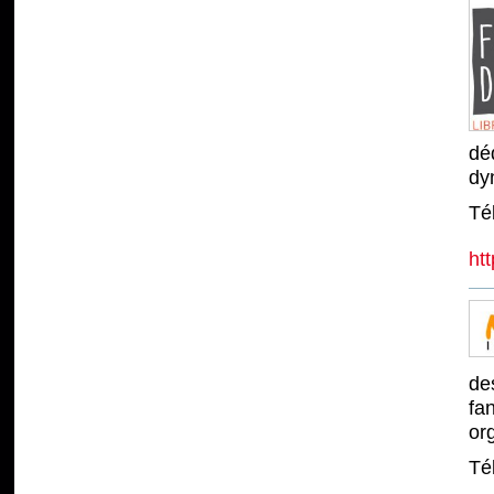
dé
dy
Té
htt
de
fa
or
Té