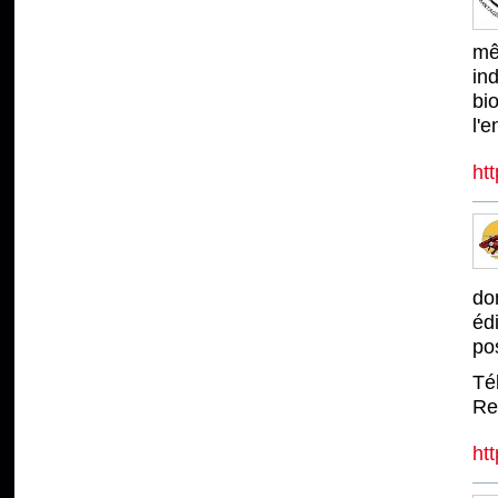
mê
ind
bi
l'
htt
don
éd
po
Té
Re
htt