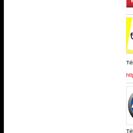
Tél
ht
Tél