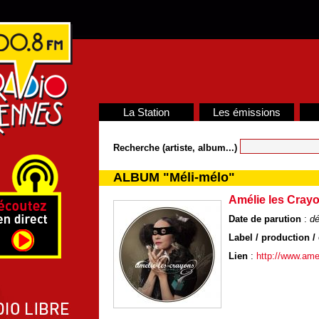
La Station
Les émissions
Recherche (artiste, album...)
ALBUM "Méli-mélo"
Amélie les Cray
Date de parution
:
d
Label / production / 
Lien
:
http://www.ame