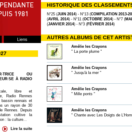
HISTORIQUE DES CLASSEMENT
N°25 (
JUIN 2014
) - N°13 (
COMPILATION 2013-20
(
AVRIL 2014
) - N°11 (
OCTOBRE 2014
) - N°7 (
MAI
(
JANVIER 2014
) - N°3 (
FÉVRIER 2014
)
AUTRES ALBUMS DE CET ARTIS
Liens
Amélie les Crayons
" La porte plume "
027
Amélie les Crayons
" Jusqu'à la mer "
UR·TRICE OU
EUR·SE À RADIO
Amélie les Crayons
cale, libre et
" Mille ponts "
te, Radio Rennes
 bassin rennais et
ns un rayon de 30
de Rennes. Depuis
Amélie les Crayons
tation cultive la
" Chante avec Les Doigts de L'Ho
 : la culture...
Lire la suite