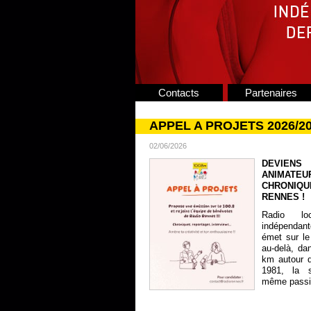
Contacts
Partenaires
APPEL A PROJETS 2026/2
02/06/2026
DEVIENS
ANIMATE
CHRONIQU
RENNES !
Radio lo
indépendan
émet sur le
au-delà, da
km autour 
1981, la s
même passion