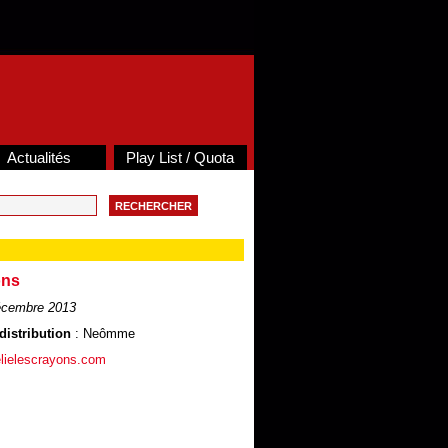
Actualités
Play List / Quota
ons
écembre 2013
distribution
: Neômme
lielescrayons.com