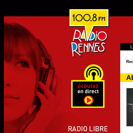
L
Rec
AL