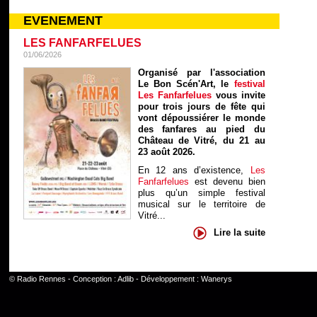
EVENEMENT
LES FANFARFELUES
01/06/2026
Organisé par l'association
Le Bon Scén'Art, le
festival
Les Fanfarfelues
vous invite
pour trois jours de fête qui
vont dépoussiérer le monde
des fanfares au pied du
Château de Vitré, du 21 au
23 août 2026.
En 12 ans d’existence,
Les
Fanfarfelues
est devenu bien
plus qu’un simple festival
musical sur le territoire de
Vitré...
Lire la suite
©
Radio Rennes
- Conception :
Adlib
- Développement :
Wanerys