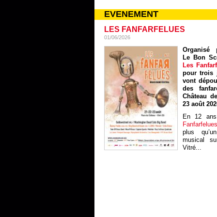
EVENEMENT
LES FANFARFELUES
01/06/2026
Organisé p
Le Bon Sc
Les Fanfar
pour trois 
vont dépou
des fanfa
Château de
23 août 202
En 12 ans
Fanfarfelue
plus qu’un
musical sur
Vitré...