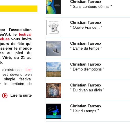
Christian Tarroux
" Sans contours définis "
Christian Tarroux
" Quelle France... "
ar l'association
én'Art, le
festival
felues
vous invite
Christian Tarroux
jours de fête qui
ssiérer le monde
" L'âme du temps "
res au pied du
 Vitré, du 21 au
6.
Christian Tarroux
" Démo d'émotions "
 d’existence,
Les
s
est devenu bien
 simple festival
 le territoire de
Christian Tarroux
" Du divan au divin "
Lire la suite
Christian Tarroux
" L'air du temps "