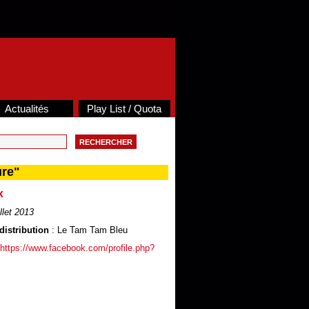
Actualités
Play List / Quota
ure"
x
illet 2013
distribution
: Le Tam Tam Bleu
https://www.facebook.com/profile.php?