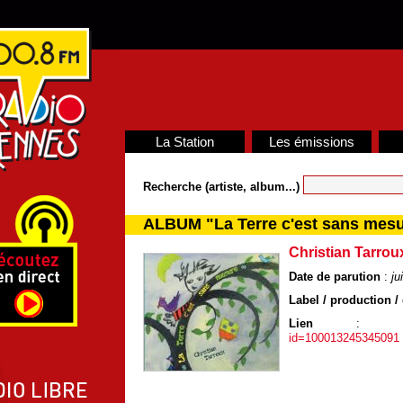
La Station
Les émissions
Recherche (artiste, album...)
ALBUM "La Terre c'est sans mes
Christian Tarrou
Date de parution
:
ju
Label / production / 
Lien
:
id=100013245345091