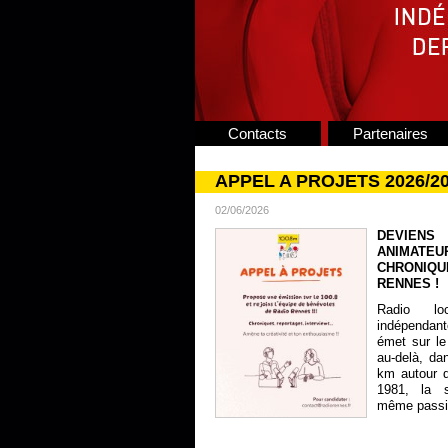
Contacts
Partenaires
APPEL A PROJETS 2026/2
02/06/2026
DEVIENS
ANIMATE
CHRONIQU
RENNES !
Radio lo
indépendan
émet sur le
au-delà, da
km autour 
1981, la s
même passion