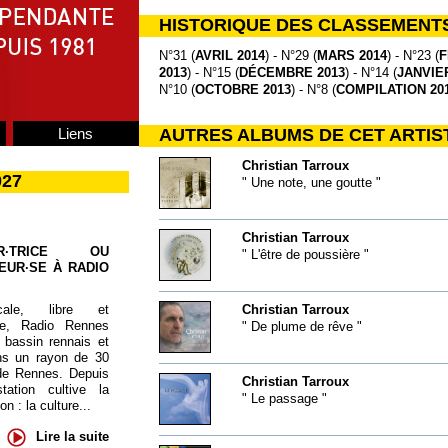
HISTORIQUE DES CLASSEMENT
N°31 (
AVRIL 2014
) - N°29 (
MARS 2014
) - N°23 (
F
2013
) - N°15 (
DÉCEMBRE 2013
) - N°14 (
JANVIER
N°10 (
OCTOBRE 2013
) - N°8 (
COMPILATION 201
Liens
AUTRES ALBUMS DE CET ARTIS
Christian Tarroux
027
" Une note, une goutte "
Christian Tarroux
UR·TRICE OU
" L'être de poussière "
EUR·SE À RADIO
cale, libre et
Christian Tarroux
te, Radio Rennes
" De plume de rêve "
 bassin rennais et
ns un rayon de 30
de Rennes. Depuis
Christian Tarroux
tation cultive la
" Le passage "
 : la culture...
Lire la suite