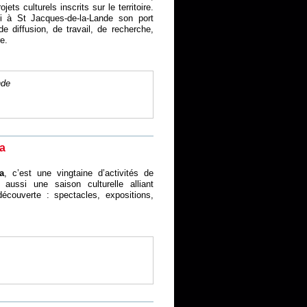
ets culturels inscrits sur le territoire.
i à St Jacques-de-la-Lande son port
 de diffusion, de travail, de recherche,
e.
nde
a
a
, c’est une vingtaine d’activités de
 aussi une saison culturelle alliant
écouverte : spectacles, expositions,