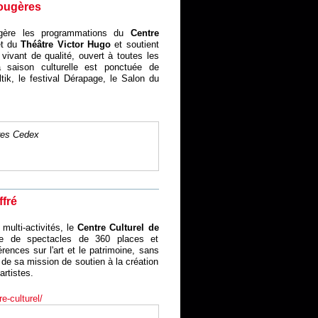
Fougères
 gère les programmations du
Centre
t du
Théâtre Victor Hugo
et soutient
 vivant de qualité, ouvert à toutes les
La saison culturelle est ponctuée de
tik, le festival Dérapage, le Salon du
res Cedex
ffré
multi-activités, le
Centre Culturel de
le de spectacles de 360 places et
ences sur l'art et le patrimoine, sans
e de sa mission de soutien à la création
artistes.
re-culturel/