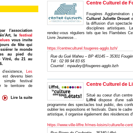
Centre Culturel de 
Fougères Agglomération
Culturel Juliette Drouet
e
la diffusion d'un spectacle
disciplines artistiques. 
ar l'association
rendez-vous réguliers tels que les Flambées Cel
én'Art, le
festival
Livre Jeunesse...
felues
vous invite
jours de fête qui
https://centreculturel.fougeres-agglo.bzh/
ssiérer le monde
res au pied du
Rue du Gué Maheu – BP 40145 – 35301 Fougè
 Vitré, du 21 au
Tél : 02 99 94 83 65
6.
Courriel :
mpaubry@fougeres-agglo.bzh
 d’existence,
Les
s
est devenu bien
 simple festival
Centre Culturel de Li
 le territoire de
Situé au coeur d'un centre 
Lire la suite
Liffré
dispose d'une sal
programme des spectacles tout public, des confér
oublier les expositions et festivals. Dans le cadr
artistique, il organise également des résidences d'
https://www.ville-liffre.fr/mes-loisirs/culture/le-cent
Rue Pierre de Coubertin – 35340 Liffré