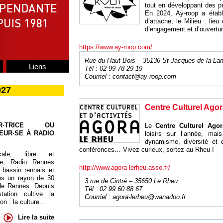
tout en développant des proj
En 2024, Ay-roop a établ
d’attache, le Milieu : lieu
d’engagement et d’ouvertur
https://www.ay-roop.com/
Rue du Haut-Bois – 35136 St Jacques-de-la-La
Liens
Tél : 02 99 78 29 19
Courriel :
contact@ay-roop.com
027
Centre Culturel Agor
UR·TRICE OU
Le
Centre Culturel Agor
EUR·SE À RADIO
loisirs sur l’année, mais
dynamisme, diversité et d
conférences… Vivez curieux, sortez au Rheu !
cale, libre et
te, Radio Rennes
http://www.agora-lerheu.asso.fr/
 bassin rennais et
ns un rayon de 30
3 rue de Cintré – 35650 Le Rheu
de Rennes. Depuis
Tél : 02 99 60 88 67
tation cultive la
Courriel :
agora-lerheu@wanadoo.fr
 : la culture...
Lire la suite