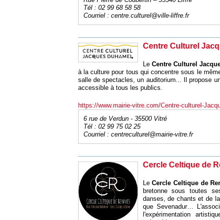
Tél : 02 99 68 58 58
Courriel :
centre.culturel@ville-liffre.fr
Centre Culturel Jac
Le
Centre Culturel Jacq
à la culture pour tous qui concentre sous le même 
salle de spectacles, un auditorium... Il propose u
accessible à tous les publics.
https://www.mairie-vitre.com/Centre-culturel-Jac
6 rue de Verdun - 35500 Vitré
Tél : 02 99 75 02 25
Courriel :
centreculturel@mairie-vitre.fr
Cercle Celtique de 
Le
Cercle Celtique de Re
bretonne sous toutes se
danses, de chants et de la
que Sevenadur… L'associa
l'expérimentation artist