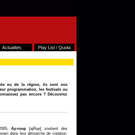
Actualités
Play List / Quota
ole ou de la région, ils sont nos
ur programmation, les festivals ou
connaissez pas encore ? Découvrez
 2005,
Ay-roop
[ajRup] soutient des
orain dans leur démarche de création,