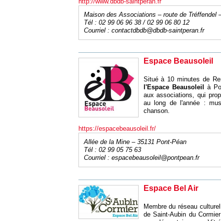
http://www.dbdb-saintperan.fr
Maison des Associations – route de Tréffendel 
Tél : 02 99 06 96 38 / 02 99 06 80 12
Courriel :
contactdbdb@dbdb-saintperan.fr
Espace Beausoleil
Situé à 10 minutes de Ren
l'Espace Beausoleil
à Pon
aux associations, qui pro
au long de l'année : mu
chanson.
https://espacebeausoleil.fr/
Allée de la Mine – 35131 Pont-Péan
Tél : 02 99 05 75 63
Courriel :
espacebeausoleil@pontpean.fr
Espace Bel Air
Membre du réseau culturel 
de Saint-Aubin du Cormier 