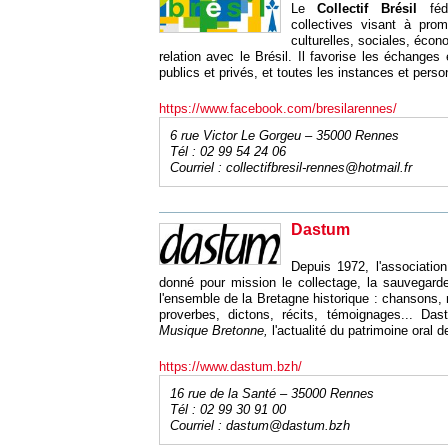
Le
Collectif Brésil
fédè
collectives visant à prom
culturelles, sociales, écon
relation avec le Brésil. Il favorise les échanges 
publics et privés, et toutes les instances et perso
https://www.facebook.com/bresilarennes/
6 rue Victor Le Gorgeu – 35000 Rennes
Tél : 02 99 54 24 06
Courriel :
collectifbresil-rennes@hotmail.fr
Dastum
Depuis 1972, l'associatio
donné pour mission le collectage, la sauvegarde
l'ensemble de la Bretagne historique : chansons, 
proverbes, dictons, récits, témoignages... Da
Musique Bretonne,
l'actualité du patrimoine oral 
https://www.dastum.bzh/
16 rue de la Santé – 35000 Rennes
Tél : 02 99 30 91 00
Courriel :
dastum@dastum.bzh