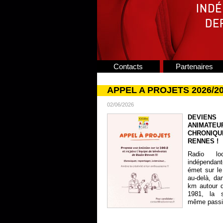
Contacts
Partenaires
APPEL A PROJETS 2026/2
02/06/2026
DEVIENS
ANIMATE
CHRONIQU
RENNES !
Radio lo
indépendan
émet sur le
au-delà, da
km autour 
1981, la s
même passion