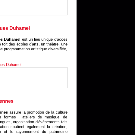
ques Duhamel
ues Duhamel
est un lieu unique d'accès
toit des écoles d'arts, un théâtre, une
ne programmation artistique diversifiée,
ques-Duhamel
Rennes
nnes
assure la promotion de la culture
s formes : ateliers de musique, de
ngues, organisation d'événements tels
tion soutient également la création,
ique et le rayonnement du patrimoine