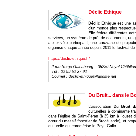
Déclic Ethique
Déclic Ethique
est une as
d'un monde plus respectueu
Elle fédère différentes act
services, un système de prêt de documents, un gr
atelier vélo participatif, une caravane de projec
organise chaque année depuis 2011 le festival de f
https://declic-ethique.fr/
2 rue Serge Gainsbourg – 35230 Noyal-Châtillon
Tél : 02 99 52 27 92
Courriel :
declic-ethique@laposte.net
Du Bruit... dans le B
L'association
Du Bruit 
culturelles à dominante tra
dans l’église de Saint-Péran (à 35 km à l’ouest 
cœur du massif forestier de Brocéliande), et prop
culturelle qui caractérise le Pays Gallo.