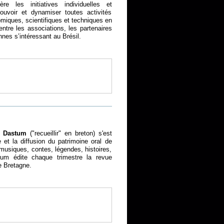
re les initiatives individuelles et
ouvoir et dynamiser toutes activités
omiques, scientifiques et techniques en
entre les associations, les partenaires
nnes s’intéressant au Brésil.
n
Dastum
("recueillir" en breton) s'est
 et la diffusion du patrimoine oral de
musiques, contes, légendes, histoires,
stum édite chaque trimestre la revue
de Bretagne.