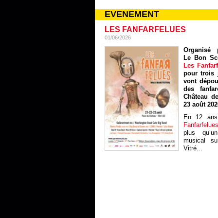
EVENEMENT
LES FANFARFELUES
01/06/2026
Organisé p
Le Bon Sc
Les Fanfar
pour trois 
vont dépou
des fanfa
Château de
23 août 202
En 12 ans
Fanfarfelue
plus qu’un
musical sur
Vitré...