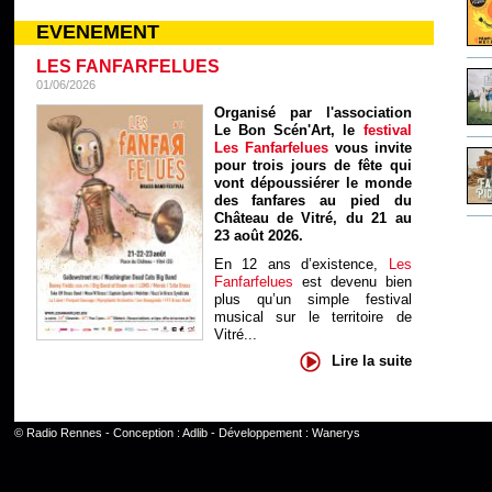
EVENEMENT
LES FANFARFELUES
01/06/2026
Organisé par l'association
Le Bon Scén'Art, le
festival
Les Fanfarfelues
vous invite
pour trois jours de fête qui
vont dépoussiérer le monde
des fanfares au pied du
Château de Vitré, du 21 au
23 août 2026.
En 12 ans d’existence,
Les
Fanfarfelues
est devenu bien
plus qu’un simple festival
musical sur le territoire de
Vitré...
Lire la suite
©
Radio Rennes
- Conception :
Adlib
- Développement :
Wanerys