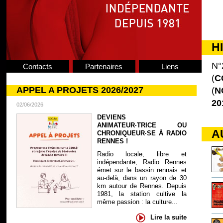
H
N°
Contacts
Partenaires
Liens
(
C
APPEL A PROJETS 2026/2027
(
N
20
02/06/2026
DEVIENS
ANIMATEUR·TRICE OU
A
CHRONIQUEUR·SE À RADIO
RENNES !
Radio locale, libre et
indépendante, Radio Rennes
émet sur le bassin rennais et
au-delà, dans un rayon de 30
km autour de Rennes. Depuis
1981, la station cultive la
même passion : la culture...
Lire la suite