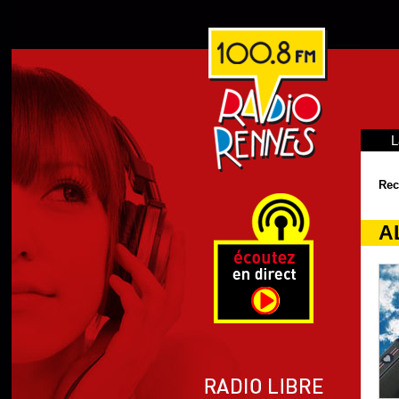
L
Rec
A