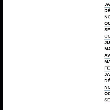
JA
DÉ
NO
OC
SE
CO
JU
MA
AV
MA
FÉ
JA
DÉ
NO
OC
SE