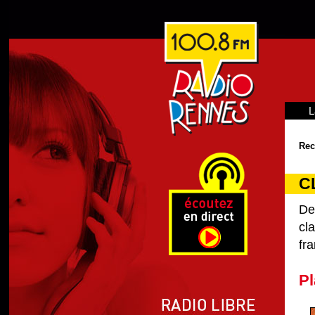
L
Rec
C
De
cl
fra
Pl