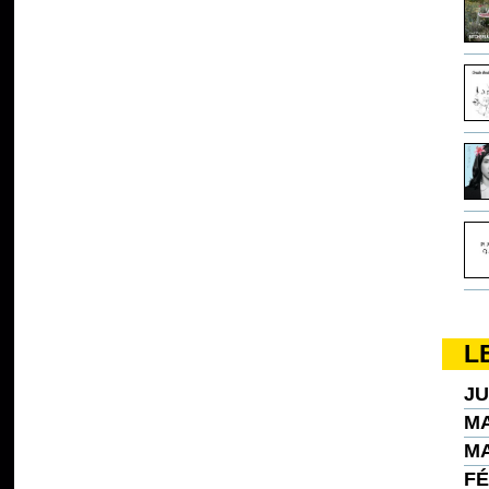
L
JU
MA
MA
FÉ