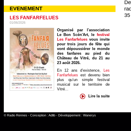
De
EVENEMENT
ra
35 
LES FANFARFELUES
01/06/2026
Organisé par l'association
Le Bon Scén'Art, le
festival
Les Fanfarfelues
vous invite
pour trois jours de fête qui
vont dépoussiérer le monde
des fanfares au pied du
Château de Vitré, du 21 au
23 août 2026.
En 12 ans d’existence,
Les
Fanfarfelues
est devenu bien
plus qu’un simple festival
musical sur le territoire de
Vitré...
Lire la suite
©
Radio Rennes
- Conception :
Adlib
- Développement :
Wanerys