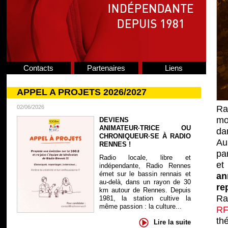
Contacts
Partenaires
Liens
APPEL A PROJETS 2026/2027
02/06/2026
Ra
mo
DEVIENS
ANIMATEUR·TRICE OU
da
CHRONIQUEUR·SE À RADIO
Au
RENNES !
pa
Radio locale, libre et
e
indépendante, Radio Rennes
émet sur le bassin rennais et
an
au-delà, dans un rayon de 30
re
km autour de Rennes. Depuis
Ra
1981, la station cultive la
même passion : la culture...
RF
th
Lire la suite