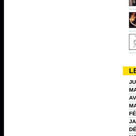
L
JU
MA
AV
MA
FÉ
JA
DÉ