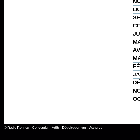
NO
OC
SE
CO
JU
MA
AV
MA
FÉ
JA
DÉ
NO
OC
©
Radio Rennes
- Conception :
Adlib
- Développement :
Wanerys