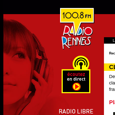
L
Rec
C
De
cl
fra
Pl