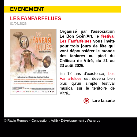
EVENEMENT
LES FANFARFELUES
01/06/2026
Organisé par l'association
Le Bon Scén'Art, le
festival
Les Fanfarfelues
vous invite
pour trois jours de fête qui
vont dépoussiérer le monde
des fanfares au pied du
Château de Vitré, du 21 au
23 août 2026.
En 12 ans d’existence,
Les
Fanfarfelues
est devenu bien
plus qu’un simple festival
musical sur le territoire de
Vitré...
Lire la suite
©
Radio Rennes
- Conception :
Adlib
- Développement :
Wanerys