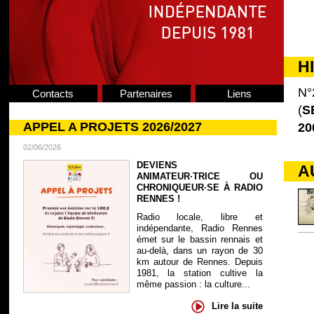
H
N°
Contacts
Partenaires
Liens
(
S
APPEL A PROJETS 2026/2027
20
02/06/2026
DEVIENS
A
ANIMATEUR·TRICE OU
CHRONIQUEUR·SE À RADIO
RENNES !
Radio locale, libre et
indépendante, Radio Rennes
émet sur le bassin rennais et
au-delà, dans un rayon de 30
km autour de Rennes. Depuis
1981, la station cultive la
même passion : la culture...
Lire la suite