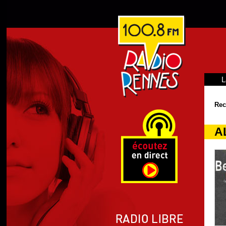
L
Rec
A