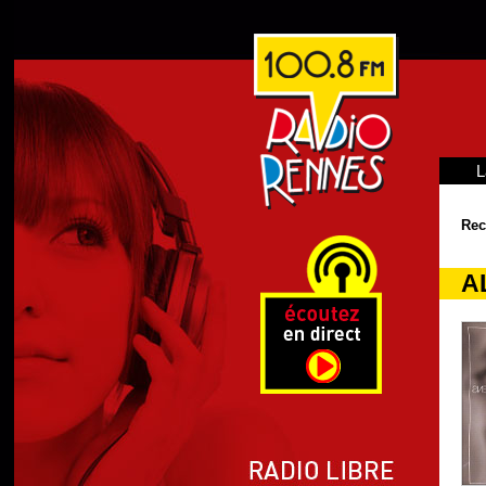
L
Rec
A