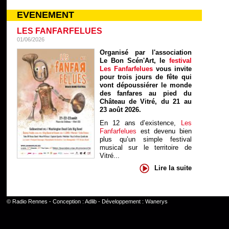
EVENEMENT
LES FANFARFELUES
01/06/2026
Organisé par l'association
Le Bon Scén'Art, le
festival
Les Fanfarfelues
vous invite
pour trois jours de fête qui
vont dépoussiérer le monde
des fanfares au pied du
Château de Vitré, du 21 au
23 août 2026.
En 12 ans d’existence,
Les
Fanfarfelues
est devenu bien
plus qu’un simple festival
musical sur le territoire de
Vitré...
Lire la suite
©
Radio Rennes
- Conception :
Adlib
- Développement :
Wanerys