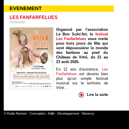
EVENEMENT
LES FANFARFELUES
01/06/2026
Organisé par l'association
Le Bon Scén'Art, le
festival
Les Fanfarfelues
vous invite
pour trois jours de fête qui
vont dépoussiérer le monde
des fanfares au pied du
Château de Vitré, du 21 au
23 août 2026.
En 12 ans d’existence,
Les
Fanfarfelues
est devenu bien
plus qu’un simple festival
musical sur le territoire de
Vitré...
Lire la suite
©
Radio Rennes
- Conception :
Adlib
- Développement :
Wanerys