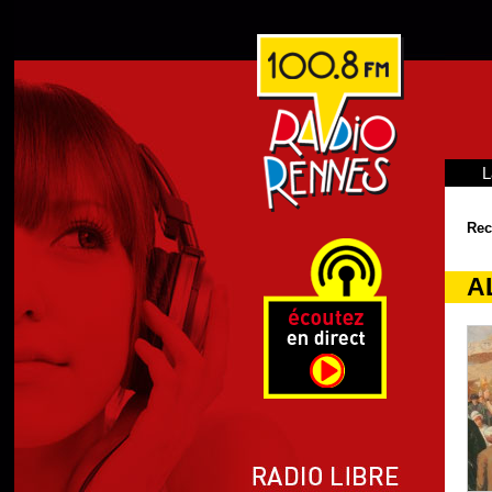
L
Rec
A