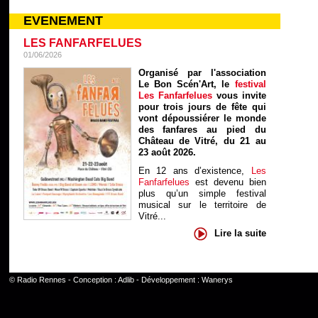
EVENEMENT
LES FANFARFELUES
01/06/2026
Organisé par l'association
Le Bon Scén'Art, le
festival
Les Fanfarfelues
vous invite
pour trois jours de fête qui
vont dépoussiérer le monde
des fanfares au pied du
Château de Vitré, du 21 au
23 août 2026.
En 12 ans d’existence,
Les
Fanfarfelues
est devenu bien
plus qu’un simple festival
musical sur le territoire de
Vitré...
Lire la suite
©
Radio Rennes
- Conception :
Adlib
- Développement :
Wanerys