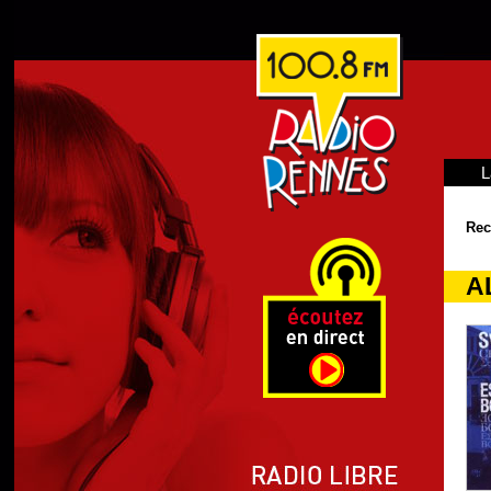
L
Rec
A