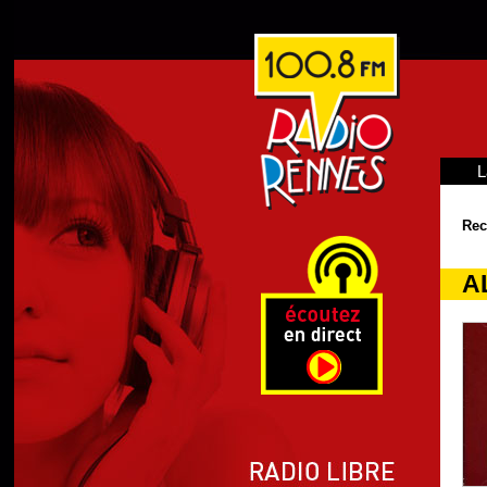
L
Rec
A