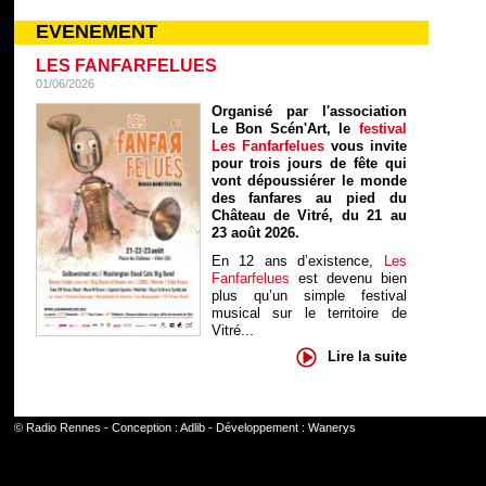
EVENEMENT
LES FANFARFELUES
01/06/2026
Organisé par l'association
Le Bon Scén'Art, le
festival
Les Fanfarfelues
vous invite
pour trois jours de fête qui
vont dépoussiérer le monde
des fanfares au pied du
Château de Vitré, du 21 au
23 août 2026.
En 12 ans d’existence,
Les
Fanfarfelues
est devenu bien
plus qu’un simple festival
musical sur le territoire de
Vitré...
Lire la suite
©
Radio Rennes
- Conception :
Adlib
- Développement :
Wanerys