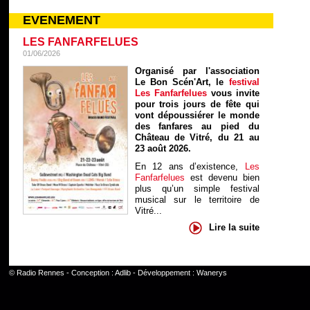
EVENEMENT
LES FANFARFELUES
01/06/2026
Organisé par l'association
Le Bon Scén'Art, le
festival
Les Fanfarfelues
vous invite
pour trois jours de fête qui
vont dépoussiérer le monde
des fanfares au pied du
Château de Vitré, du 21 au
23 août 2026.
En 12 ans d’existence,
Les
Fanfarfelues
est devenu bien
plus qu’un simple festival
musical sur le territoire de
Vitré...
Lire la suite
©
Radio Rennes
- Conception :
Adlib
- Développement :
Wanerys