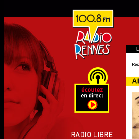
L
Rec
A