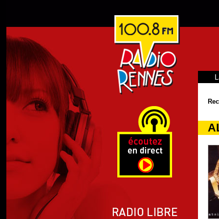
L
Rec
AL