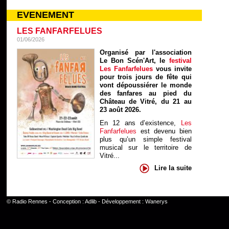
EVENEMENT
LES FANFARFELUES
01/06/2026
Organisé par l'association
Le Bon Scén'Art, le
festival
Les Fanfarfelues
vous invite
pour trois jours de fête qui
vont dépoussiérer le monde
des fanfares au pied du
Château de Vitré, du 21 au
23 août 2026.
En 12 ans d’existence,
Les
Fanfarfelues
est devenu bien
plus qu’un simple festival
musical sur le territoire de
Vitré...
Lire la suite
©
Radio Rennes
- Conception :
Adlib
- Développement :
Wanerys