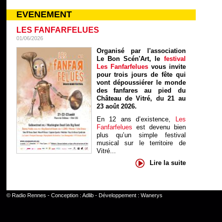
EVENEMENT
LES FANFARFELUES
01/06/2026
Organisé par l'association
Le Bon Scén'Art, le
festival
Les Fanfarfelues
vous invite
pour trois jours de fête qui
vont dépoussiérer le monde
des fanfares au pied du
Château de Vitré, du 21 au
23 août 2026.
En 12 ans d’existence,
Les
Fanfarfelues
est devenu bien
plus qu’un simple festival
musical sur le territoire de
Vitré...
Lire la suite
©
Radio Rennes
- Conception :
Adlib
- Développement :
Wanerys