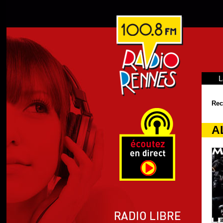
L
Rec
A