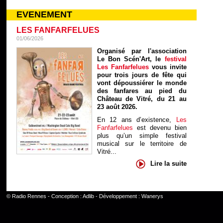
EVENEMENT
LES FANFARFELUES
01/06/2026
Organisé par l'association
Le Bon Scén'Art, le
festival
Les Fanfarfelues
vous invite
pour trois jours de fête qui
vont dépoussiérer le monde
des fanfares au pied du
Château de Vitré, du 21 au
23 août 2026.
En 12 ans d’existence,
Les
Fanfarfelues
est devenu bien
plus qu’un simple festival
musical sur le territoire de
Vitré...
Lire la suite
©
Radio Rennes
- Conception :
Adlib
- Développement :
Wanerys