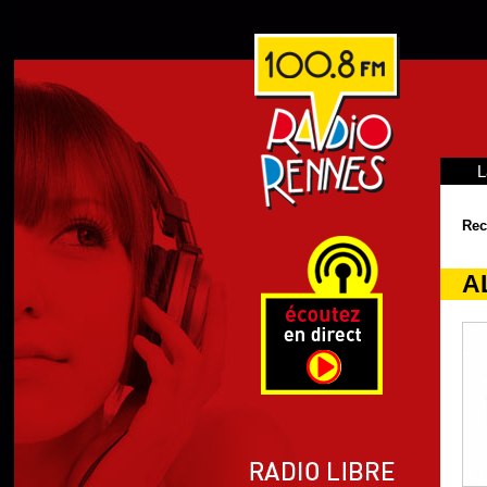
L
Rec
A