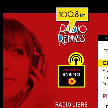
L
Rec
C
De
cl
fra
Pl