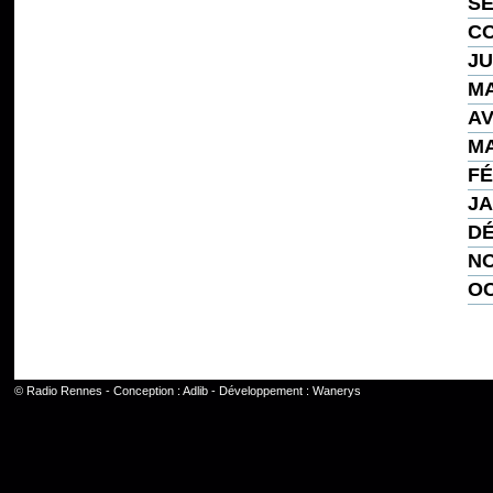
SE
CO
JU
MA
AV
MA
FÉ
JA
DÉ
NO
OC
©
Radio Rennes
- Conception :
Adlib
- Développement :
Wanerys