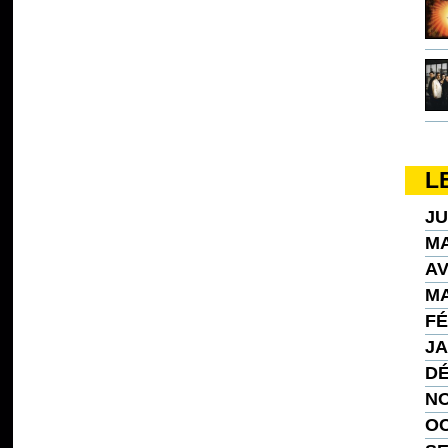
L
JU
MA
AV
MA
FÉ
JA
DÉ
NO
OC