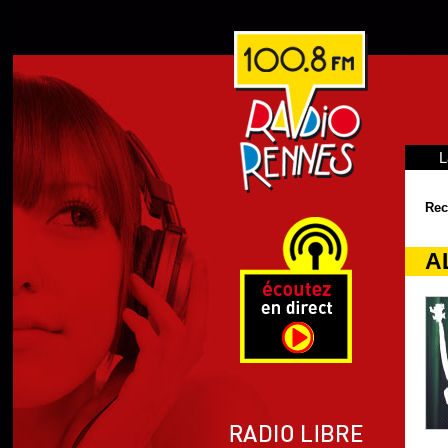
L
Rec
A