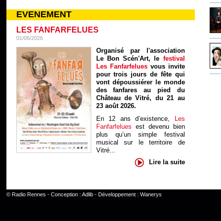
EVENEMENT
LES FANFARFELUES
01/06/2026
Organisé par l'association
Le Bon Scén'Art, le
festival
Les Fanfarfelues
vous invite
pour trois jours de fête qui
vont dépoussiérer le monde
des fanfares au pied du
Château de Vitré, du 21 au
23 août 2026.
En 12 ans d’existence,
Les
Fanfarfelues
est devenu bien
plus qu’un simple festival
musical sur le territoire de
Vitré...
Lire la suite
©
Radio Rennes
- Conception :
Adlib
- Développement :
Wanerys