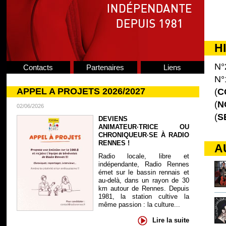
H
N°
Contacts
Partenaires
Liens
N°
APPEL A PROJETS 2026/2027
(
C
(
N
02/06/2026
(
S
DEVIENS
ANIMATEUR·TRICE OU
CHRONIQUEUR·SE À RADIO
RENNES !
A
Radio locale, libre et
indépendante, Radio Rennes
émet sur le bassin rennais et
au-delà, dans un rayon de 30
km autour de Rennes. Depuis
1981, la station cultive la
même passion : la culture...
Lire la suite