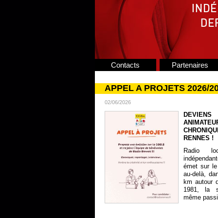
Contacts
Partenaires
APPEL A PROJETS 2026/2
02/06/2026
DEVIENS
ANIMATE
CHRONIQU
RENNES !
Radio lo
indépendan
émet sur le
au-delà, da
km autour 
1981, la s
même passion