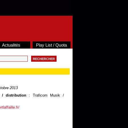
Actualités
Play List / Quota
tobre 2013
/ distribution
: Traficom Musik /
tlaffaille.fr/