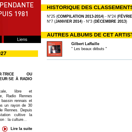
HISTORIQUE DES CLASSEMENT
N°25 (
COMPILATION 2013-2014
) - N°24 (
FÉVRIE
N°7 (
JANVIER 2014
) - N°3 (
DÉCEMBRE 2013
)
AUTRES ALBUMS DE CET ARTIS
Liens
Gilbert Laffaille
" Les beaux débuts "
027
UR·TRICE OU
EUR·SE À RADIO
cale, libre et
te, Radio Rennes
 bassin rennais et
ns un rayon de 30
de Rennes. Depuis
tation cultive la
 : la culture...
Lire la suite