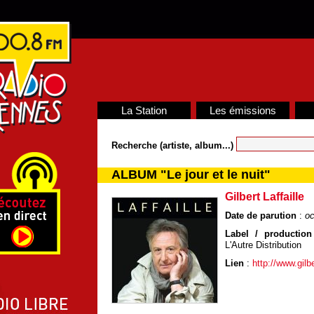
La Station
Les émissions
Recherche (artiste, album...)
ALBUM "Le jour et le nuit"
Gilbert Laffaille
Date de parution
:
oc
Label / production 
L'Autre Distribution
Lien
:
http://www.gilber