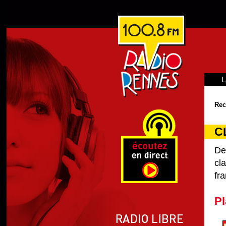
L
Rec
C
De
cl
fra
Pl