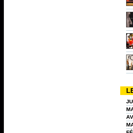
L
JU
MA
AV
MA
FÉ