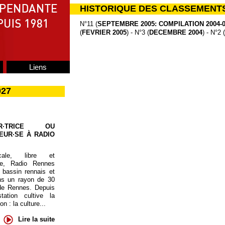
HISTORIQUE DES CLASSEMENT
N°11 (
SEPTEMBRE 2005: COMPILATION 2004-
(
FEVRIER 2005
) - N°3 (
DECEMBRE 2004
) - N°2 (
Liens
027
UR·TRICE OU
EUR·SE À RADIO
cale, libre et
te, Radio Rennes
 bassin rennais et
ns un rayon de 30
de Rennes. Depuis
tation cultive la
 : la culture...
Lire la suite