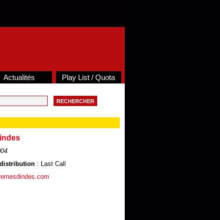
Actualités
Play List / Quota
indes
004
distribution
: Last Call
premesdindes.com