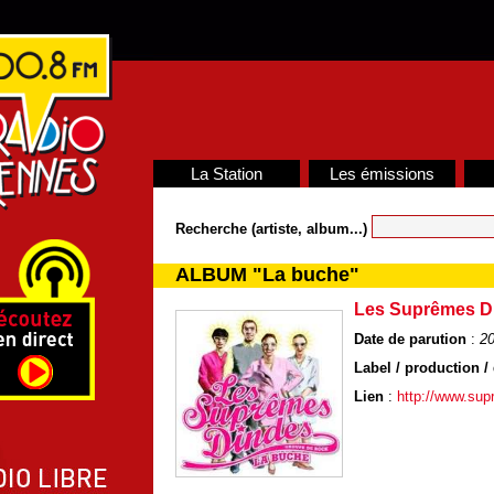
La Station
Les émissions
Recherche (artiste, album...)
ALBUM "La buche"
Les Suprêmes D
Date de parution
:
2
Label / production / 
Lien
:
http://www.su