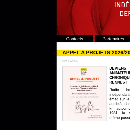
Contacts
Partenaires
APPEL A PROJETS 2026/2
02/06/2026
DEVIENS
ANIMATE
CHRONIQU
RENNES !
Radio lo
indépendan
émet sur le
au-delà, da
km autour 
1981, la s
même passion