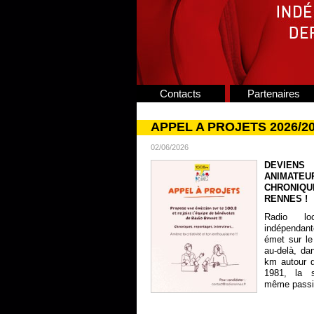
Contacts
Partenaires
APPEL A PROJETS 2026/2
02/06/2026
DEVIENS
ANIMATE
CHRONIQU
RENNES !
Radio lo
indépendan
émet sur le
au-delà, da
km autour 
1981, la s
même passion