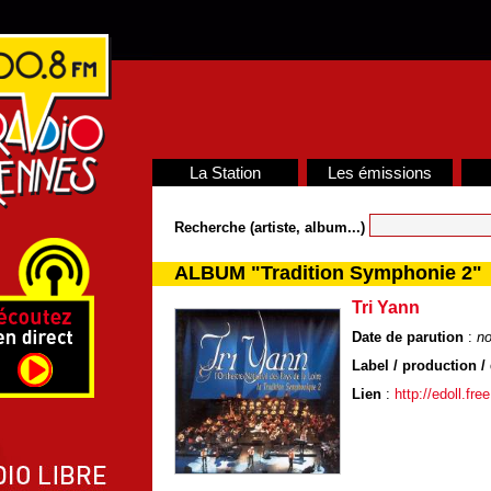
La Station
Les émissions
Recherche (artiste, album...)
ALBUM "Tradition Symphonie 2"
Tri Yann
Date de parution
:
n
Label / production / 
Lien
:
http://edoll.free.