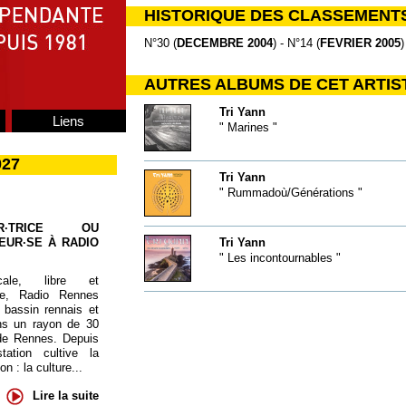
HISTORIQUE DES CLASSEMENT
N°30 (
DECEMBRE 2004
) - N°14 (
FEVRIER 2005
)
AUTRES ALBUMS DE CET ARTIS
Tri Yann
Liens
" Marines "
027
Tri Yann
" Rummadoù/Générations "
UR·TRICE OU
EUR·SE À RADIO
Tri Yann
" Les incontournables "
cale, libre et
te, Radio Rennes
 bassin rennais et
ns un rayon de 30
de Rennes. Depuis
tation cultive la
 : la culture...
Lire la suite