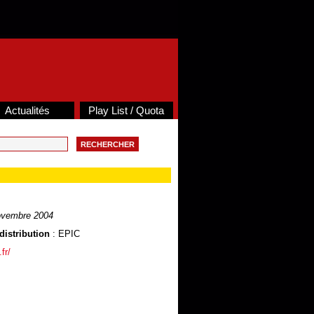
Actualités
Play List / Quota
ovembre 2004
distribution
: EPIC
fr/