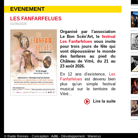
EVENEMENT
LES FANFARFELUES
01/06/2026
Organisé par l'association
Le Bon Scén'Art, le
festival
Les Fanfarfelues
vous invite
pour trois jours de fête qui
vont dépoussiérer le monde
des fanfares au pied du
Château de Vitré, du 21 au
23 août 2026.
En 12 ans d’existence,
Les
Fanfarfelues
est devenu bien
plus qu’un simple festival
musical sur le territoire de
Vitré...
Lire la suite
©
Radio Rennes
- Conception :
Adlib
- Développement :
Wanerys