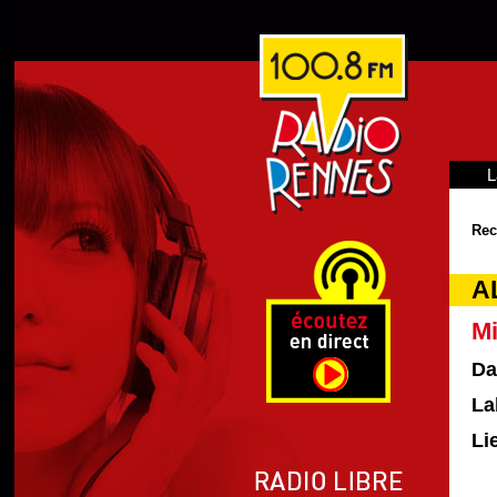
L
Rec
A
M
Da
La
Li