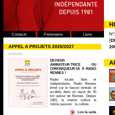
H
N°
Contacts
Partenaires
Liens
(
D
APPEL A PROJETS 2026/2027
20
02/06/2026
DEVIENS
A
ANIMATEUR·TRICE OU
CHRONIQUEUR·SE À RADIO
RENNES !
Radio locale, libre et
indépendante, Radio Rennes
émet sur le bassin rennais et
au-delà, dans un rayon de 30
km autour de Rennes. Depuis
1981, la station cultive la
même passion : la culture...
Lire la suite