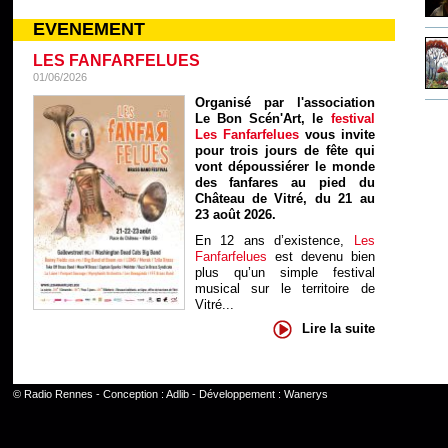
EVENEMENT
LES FANFARFELUES
01/06/2026
Organisé par l'association
Le Bon Scén'Art, le
festival
Les Fanfarfelues
vous invite
pour trois jours de fête qui
vont dépoussiérer le monde
des fanfares au pied du
Château de Vitré, du 21 au
23 août 2026.
En 12 ans d’existence,
Les
Fanfarfelues
est devenu bien
plus qu’un simple festival
musical sur le territoire de
Vitré...
Lire la suite
©
Radio Rennes
- Conception :
Adlib
- Développement :
Wanerys