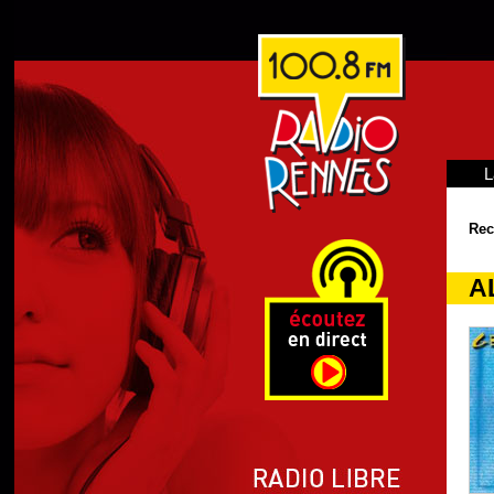
L
Rec
A