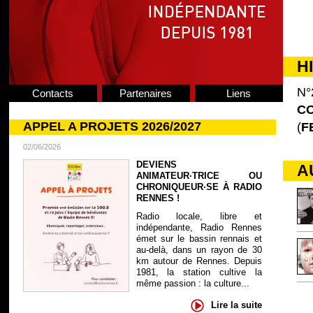
H
N°
Contacts
Partenaires
Liens
CO
APPEL A PROJETS 2026/2027
(
F
02/06/2026
DEVIENS
A
ANIMATEUR·TRICE OU
CHRONIQUEUR·SE À RADIO
RENNES !
Radio locale, libre et
indépendante, Radio Rennes
émet sur le bassin rennais et
au-delà, dans un rayon de 30
km autour de Rennes. Depuis
1981, la station cultive la
même passion : la culture...
Lire la suite