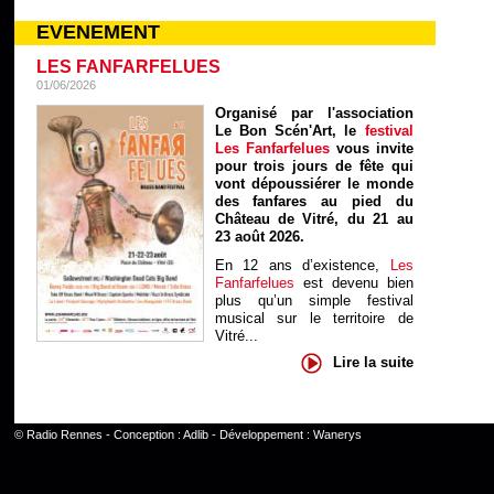
EVENEMENT
LES FANFARFELUES
01/06/2026
Organisé par l'association
Le Bon Scén'Art, le
festival
Les Fanfarfelues
vous invite
pour trois jours de fête qui
vont dépoussiérer le monde
des fanfares au pied du
Château de Vitré, du 21 au
23 août 2026.
En 12 ans d’existence,
Les
Fanfarfelues
est devenu bien
plus qu’un simple festival
musical sur le territoire de
Vitré...
Lire la suite
©
Radio Rennes
- Conception :
Adlib
- Développement :
Wanerys