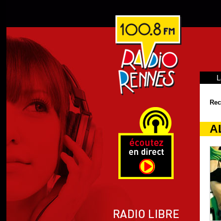
L
Rec
A