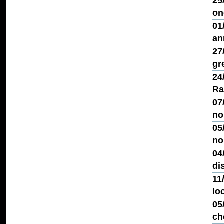
25
on
01
an
27
gr
24
Ra
07
no
05
no
04
di
11
lo
05
ch