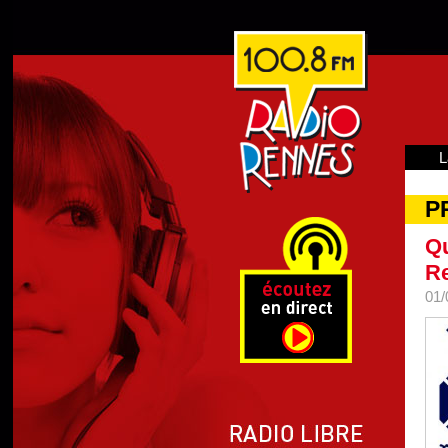
L
P
Qu
R
01/