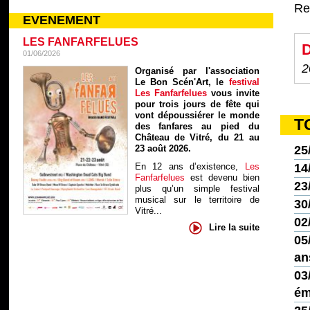
Re
EVENEMENT
LES FANFARFELUES
D
01/06/2026
2
Organisé par l'association
Le Bon Scén'Art, le
festival
Les Fanfarfelues
vous invite
pour trois jours de fête qui
vont dépoussiérer le monde
T
des fanfares au pied du
Château de Vitré, du 21 au
23 août 2026.
25
En 12 ans d’existence,
Les
14
Fanfarfelues
est devenu bien
23
plus qu’un simple festival
musical sur le territoire de
30
Vitré...
02
Lire la suite
05
an
03
ém