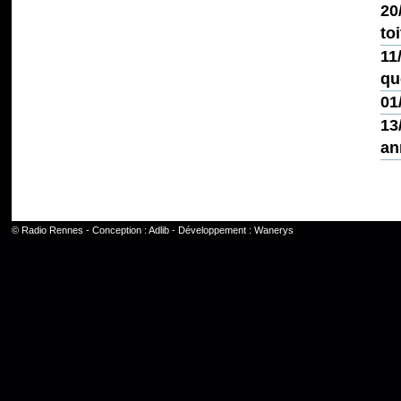
20
toi
11
qu
01
13
an
©
Radio Rennes
- Conception :
Adlib
- Développement :
Wanerys