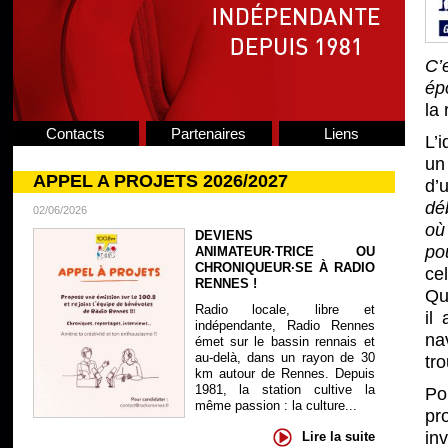
C’
ép
la 
Contacts
Partenaires
Liens
L’
un 
APPEL A PROJETS 2026/2027
d’
de
02/06/2026
ou
DEVIENS
po
ANIMATEUR·TRICE OU
CHRONIQUEUR·SE À RADIO
ce
RENNES !
Qua
Radio locale, libre et
il
indépendante, Radio Rennes
na
émet sur le bassin rennais et
au-delà, dans un rayon de 30
tr
km autour de Rennes. Depuis
1981, la station cultive la
Po
même passion : la culture...
pr
in
Lire la suite