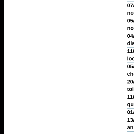
07
no
05
no
04
di
11
lo
05
ch
20
toi
11
qu
01
13
an