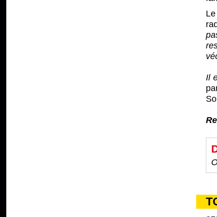
Le
ra
pa
res
vé
Il
par
So
Re
D
O
T