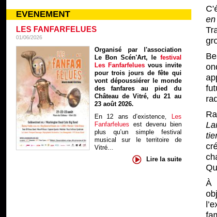
C’
EVENEMENT
en 
LES FANFARFELUES
Tr
01/06/2026
gr
Organisé par l'association
Be
Le Bon Scén'Art, le
festival
Les Fanfarfelues
vous invite
on
pour trois jours de fête qui
ap
vont dépoussiérer le monde
fu
des fanfares au pied du
Château de Vitré, du 21 au
rad
23 août 2026.
Ra
En 12 ans d’existence,
Les
La
Fanfarfelues
est devenu bien
plus qu’un simple festival
ti
musical sur le territoire de
cr
Vitré...
ch
Lire la suite
Qu
À 
obj
l’
fam