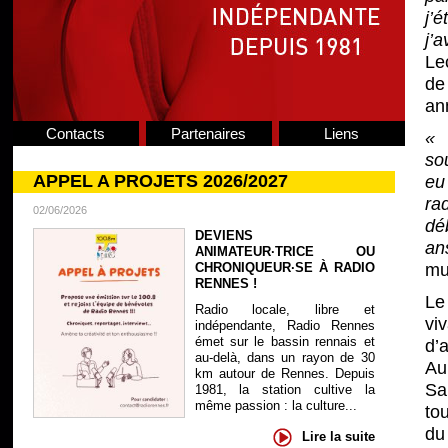
j’
j’
Lec
de
an
Contacts
Partenaires
Liens
« 
so
APPEL A PROJETS 2026/2027
eu
ra
02/06/2026
dé
DEVIENS
an
ANIMATEUR·TRICE OU
CHRONIQUEUR·SE À RADIO
mu
RENNES !
Le
Radio locale, libre et
vi
indépendante, Radio Rennes
émet sur le bassin rennais et
d’
au-delà, dans un rayon de 30
Au
km autour de Rennes. Depuis
Sa
1981, la station cultive la
même passion : la culture...
tou
du 
Lire la suite