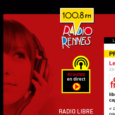
L
P
Le
23/
li
ca
« 
pa