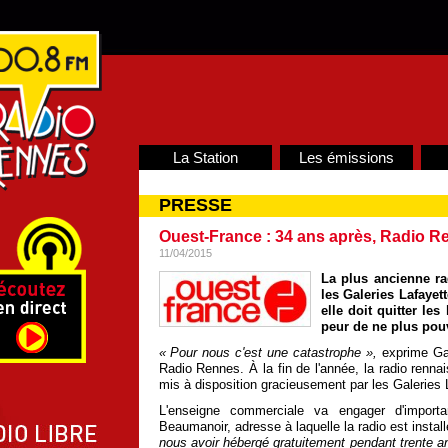
La Station
Les émissions
PRESSE
Ouest-France : 34 ans après, Radio R
11/04/2015
La plus ancienne ra
les Galeries Lafayett
elle doit quitter les
peur de ne plus pou
« Pour nous c'est une catastrophe »,
exprime Gab
Radio Rennes. À la fin de l'année, la radio rennai
mis à disposition gracieusement par les Galeries 
L'enseigne commerciale va engager d'import
Beaumanoir, adresse à laquelle la radio est instal
nous avoir hébergé gratuitement pendant trente an