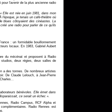
t pour l'avenir de la plus ancienne radio
« Elle est née en juin 1981, dans mon
À l'époque, je tenais un café-théâtre où
e blues côtoyaient des cinéastes. La
 créé une radio pour parler de ce qu'ils
 France : un formidable bouillonnement
cteurs locaux. En 1983, Gabriel Aubert
ture du mécénat et proposent à Radio
studios, deux régies, deux salles de
 en a des tonnes. De nombreux artistes
ir. De Claude Lelouch, à Jean-Pierre
Charles...
llaborateurs bénévoles. Elle émet dans
isparaissait, ce serait un échec ».
Rennes, Radio Campus, RCF Alpha et
 complémentaires. Radio Rennes est
ns.