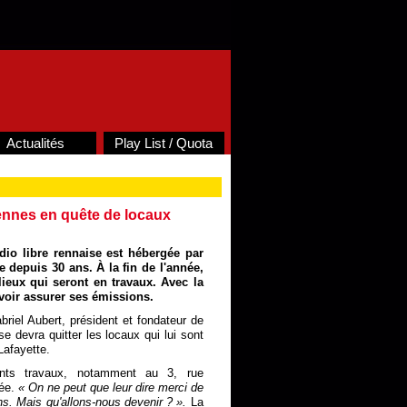
Actualités
Play List / Quota
ennes en quête de locaux
dio libre rennaise est hébergée par
e depuis 30 ans. À la fin de l'année,
 lieux qui seront en travaux. Avec la
voir assurer ses émissions.
riel Aubert, président et fondateur de
se devra quitter les locaux qui lui sont
Lafayette.
ants travaux, notamment au 3, rue
lée.
« On ne peut que leur dire merci de
s. Mais qu'allons-nous devenir ? ».
La