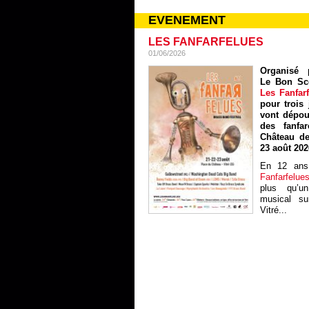
EVENEMENT
LES FANFARFELUES
01/06/2026
Organisé p
Le Bon Sc
Les Fanfar
pour trois 
vont dépou
des fanfa
Château de
23 août 202
En 12 ans
Fanfarfelue
plus qu’un
musical sur
Vitré...