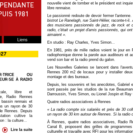
nouvelle vient de tomber et le président est inquie
libre rennaise.
Le passionné redoute de devoir fermer l'antenne.
bistrot Le Ranelagh, rue Saint-Hélier,
raconte-t-il.
des musiciens passionnés de jazz, de rock et d
radio, c'était un projet d'amis passionnés, qui ont
aimaient ».
Liens
En studio : Ray Charles, Yves Simon...
En 1981, près de mille radios voient le jour en
027
radiophonique donne la parole aux auditeurs et a
vend son bar et la radio prend du galon.
Les Nouvelles Galeries se lancent dans l'aven
Rennes 200 m2 de locaux pour y installer deux 
UR·TRICE OU
montage et des bureaux.
EUR·SE À RADIO
Depuis, les souvenirs et les anecdotes, Gabriel
sont passés par les studios de la rue Beaumano
cale, libre et
Darroussin, Yves Simon, ou Lionel Jospin et Ray 
te, Radio Rennes
 bassin rennais et
Quatre radios associatives à Rennes
ns un rayon de 30
« La radio compte six salariés et près de 30 co
de Rennes. Depuis
un rayon de 30 km autour de Rennes. Si la radio d
tation cultive la
 : la culture...
À Rennes, quatre radios associatives, Radio 
Canal B, proposent des grilles de programmes
Lire la suite
culturelle et travaille avec RFI pour les informatio