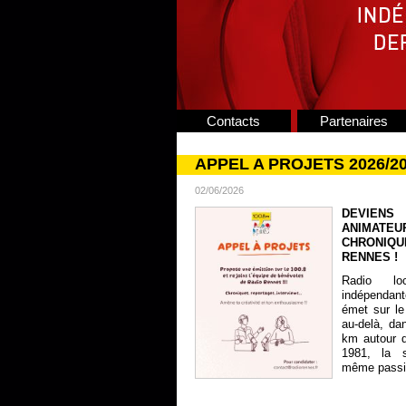
Contacts
Partenaires
APPEL A PROJETS 2026/2
02/06/2026
DEVIENS
ANIMATE
CHRONIQU
RENNES !
Radio lo
indépendan
émet sur le
au-delà, da
km autour 
1981, la s
même passion