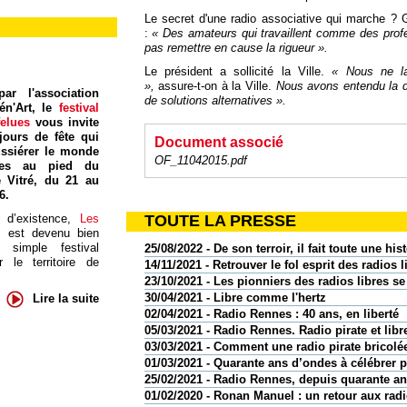
Le secret d'une radio associative qui marche ? 
:
« Des amateurs qui travaillent comme des profes
pas remettre en cause la rigueur ».
Le président a sollicité la Ville.
« Nous ne l
»,
assure-t-on à la Ville.
Nous avons entendu la d
ar l'association
de solutions alternatives ».
én'Art, le
festival
felues
vous invite
jours de fête qui
Document associé
ssiérer le monde
OF_11042015.pdf
res au pied du
 Vitré, du 21 au
6.
 d’existence,
Les
TOUTE LA PRESSE
s
est devenu bien
 simple festival
25/08/2022 - De son terroir, il fait toute une hist
 le territoire de
14/11/2021 - Retrouver le fol esprit des radios l
23/10/2021 - Les pionniers des radios libres s
30/04/2021 - Libre comme l'hertz
Lire la suite
02/04/2021 - Radio Rennes : 40 ans, en liberté
05/03/2021 - Radio Rennes. Radio pirate et lib
03/03/2021 - Comment une radio pirate bricolée
01/03/2021 - Quarante ans d’ondes à célébrer
25/02/2021 - Radio Rennes, depuis quarante an
01/02/2020 - Ronan Manuel : un retour aux radi