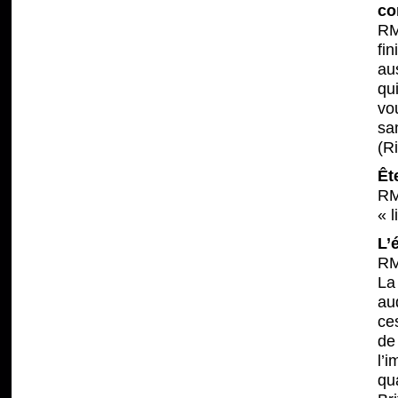
co
RM
fin
aus
qu
vo
sa
(Ri
Êt
RM
« l
L’
RM
La
au
ce
de
l’
qu