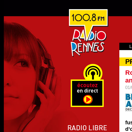
L
P
Ro
an
01/
fu
d’