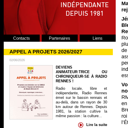
Ma
re
Jé
Bl
R
Ro
Contacts
Partenaires
Liens
pl
de
APPEL A PROJETS 2026/2027
as
02/06/2026
pe
DEVIENS
in
ANIMATEUR·TRICE OU
ess
CHRONIQUEUR·SE À RADIO
RENNES !
Vo
Radio locale, libre et
no
indépendante, Radio Rennes
RM
émet sur le bassin rennais et
au-delà, dans un rayon de 30
en
km autour de Rennes. Depuis
Bre
1981, la station cultive la
ro
même passion : la culture...
l’É
Lire la suite