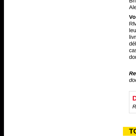
Br
Al
Vo
RM
le
li
dé
cas
don
Re
do
D
R
T