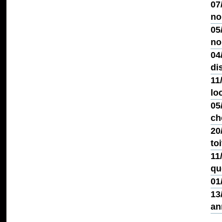
07
no
05
no
04
di
11
lo
05
ch
20
toi
11
qu
01
13
an