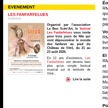
Éo
EVENEMENT
RM
qu
LES FANFARFELUES
au
01/06/2026
pa
Organisé par l'association
Le Bon Scén'Art, le
festival
Vo
Les Fanfarfelues
vous invite
pour trois jours de fête qui
RM
vont dépoussiérer le monde
li
des fanfares au pied du
exc
Château de Vitré, du 21 au
23 août 2026.
Et
En 12 ans d’existence,
Les
RM
Fanfarfelues
est devenu bien
et
plus qu’un simple festival
musical sur le territoire de
no
Vitré...
av
Lire la suite
Mu
co
ba
mus
Po