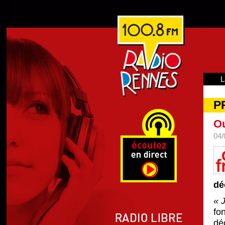
L
P
Ou
04/
dé
« 
fo
dé