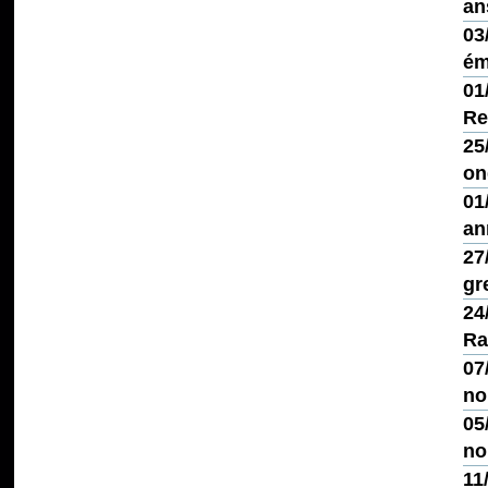
an
03
ém
01
Re
25
on
01
an
27
gr
24
Ra
07
no
05
no
11