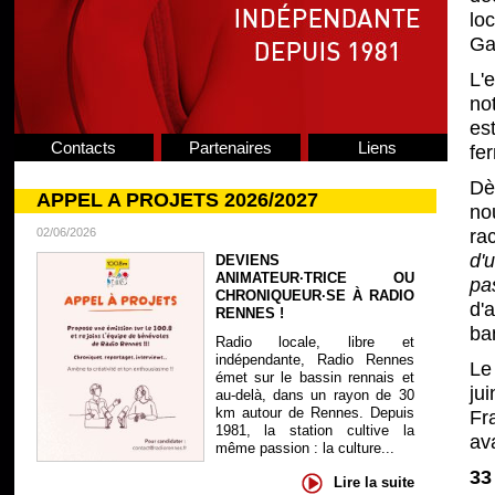
lo
Ga
L'
no
es
Contacts
Partenaires
Liens
fe
Dè
APPEL A PROJETS 2026/2027
no
02/06/2026
ra
d'
DEVIENS
ANIMATEUR·TRICE OU
pa
CHRONIQUEUR·SE À RADIO
d'
RENNES !
ba
Radio locale, libre et
indépendante, Radio Rennes
Le
émet sur le bassin rennais et
jui
au-delà, dans un rayon de 30
km autour de Rennes. Depuis
Fr
1981, la station cultive la
av
même passion : la culture...
33
Lire la suite