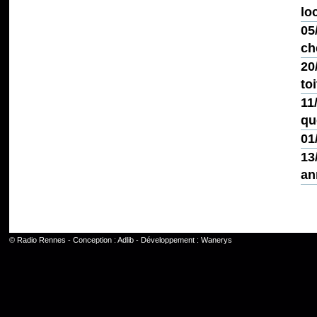
lo
05
ch
20
toi
11
qu
01
13
an
©
Radio Rennes
- Conception :
Adlib
- Développement :
Wanerys