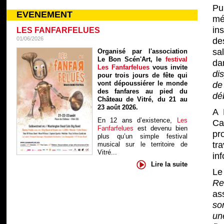
Pu
EVENEMENT
mé
in
LES FANFARFELUES
01/06/2026
de
sa
Organisé par l'association
Le Bon Scén'Art, le
festival
da
Les Fanfarfelues
vous invite
di
pour trois jours de fête qui
vont dépoussiérer le monde
de
des fanfares au pied du
dé
Château de Vitré, du 21 au
23 août 2026.
A 
En 12 ans d’existence,
Les
Ca
Fanfarfelues
est devenu bien
pr
plus qu’un simple festival
tr
musical sur le territoire de
Vitré...
in
Lire la suite
Le 
Re
as
so
un