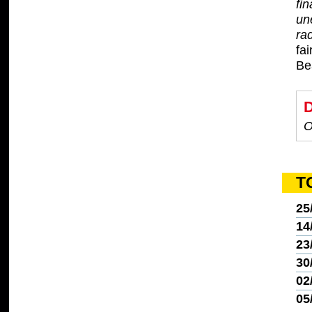
fi
un
rad
fa
Be
D
O
T
25
14
23
30
02
05