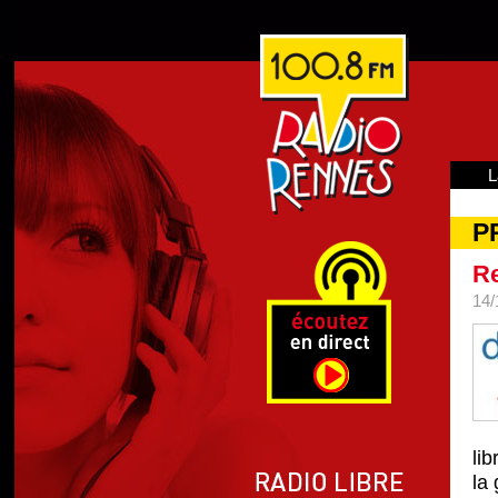
L
P
Re
14/
li
la