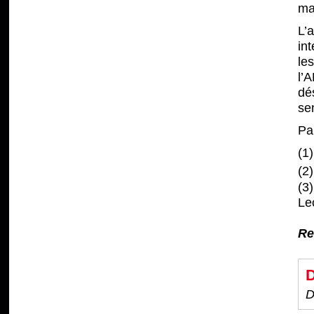
ma
L’
int
le
l’
dé
sen
Pa
(1
(2
(3
Lec
Re
D
D