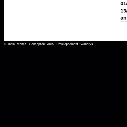
01
13
an
©
Radio Rennes
- Conception :
Adlib
- Développement :
Wanerys