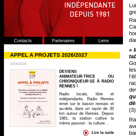
Lu
gr
Ra
Ca
ho
da
Contacts
Partenaires
Liens
« 
APPEL A PROJETS 2026/2027
ta
Go
02/06/2026
les
DEVIENS
l’
ANIMATEUR·TRICE OU
CHRONIQUEUR·SE À RADIO
ra
RENNES !
de
Radio locale, libre et
qu
indépendante, Radio Rennes
dè
émet sur le bassin rennais et
au-delà, dans un rayon de 30
(3)
km autour de Rennes. Depuis
1981, la station cultive la
Ra
même passion : la culture...
av
ba
Lire la suite