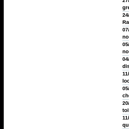
27
gr
24
Ra
07
no
05
no
04
di
11
lo
05
ch
20
toi
11
qu