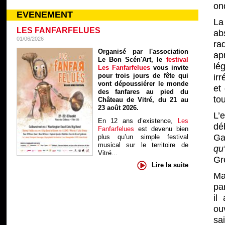
on
EVENEMENT
La
LES FANFARFELUES
ab
01/06/2026
ra
Organisé par l'association
ap
Le Bon Scén'Art, le
festival
lé
Les Fanfarfelues
vous invite
pour trois jours de fête qui
ir
vont dépoussiérer le monde
et
des fanfares au pied du
to
Château de Vitré, du 21 au
23 août 2026.
L’
En 12 ans d’existence,
Les
dé
Fanfarfelues
est devenu bien
Ga
plus qu’un simple festival
musical sur le territoire de
qu
Vitré...
Gr
Lire la suite
Mai
pa
il
ou
sa