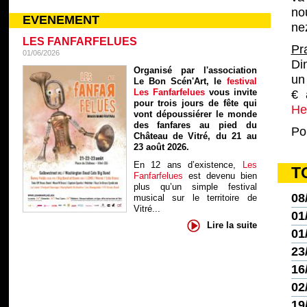
no
EVENEMENT
nez
LES FANFARFELUES
Pr
01/06/2026
Di
Organisé par l'association
un
Le Bon Scén'Art, le
festival
Les Fanfarfelues
vous invite
€ 
pour trois jours de fête qui
He
vont dépoussiérer le monde
des fanfares au pied du
Po
Château de Vitré, du 21 au
23 août 2026.
En 12 ans d’existence,
Les
T
Fanfarfelues
est devenu bien
plus qu’un simple festival
08
musical sur le territoire de
Vitré...
01
Lire la suite
01
23
16
02
19