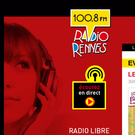
L
E
L
30/