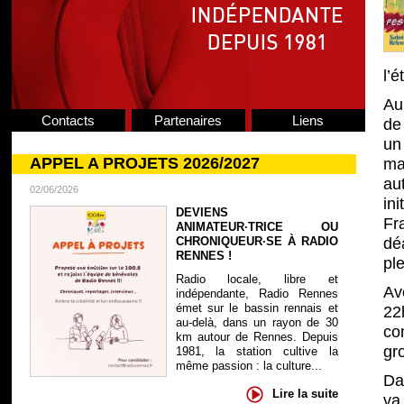
l’é
Au
Contacts
Partenaires
Liens
de
un
APPEL A PROJETS 2026/2027
ma
au
02/06/2026
in
DEVIENS
Fr
ANIMATEUR·TRICE OU
CHRONIQUEUR·SE À RADIO
dé
RENNES !
pl
Radio locale, libre et
Av
indépendante, Radio Rennes
émet sur le bassin rennais et
22
au-delà, dans un rayon de 30
co
km autour de Rennes. Depuis
gr
1981, la station cultive la
même passion : la culture...
Da
Lire la suite
va