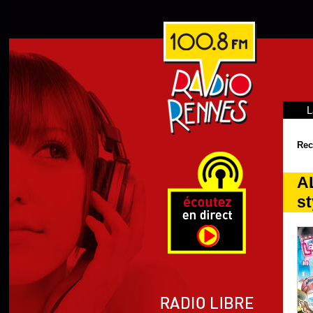
L
Rec
AL
st