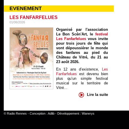
EVENEMENT
LES FANFARFELUES
01/06/2026
Organisé par l'association
Le Bon Scén'Art, le
festival
Les Fanfarfelues
vous invite
pour trois jours de fête qui
vont dépoussiérer le monde
des fanfares au pied du
Château de Vitré, du 21 au
23 août 2026.
En 12 ans d’existence,
Les
Fanfarfelues
est devenu bien
plus qu’un simple festival
musical sur le territoire de
Vitré...
Lire la suite
©
Radio Rennes
- Conception :
Adlib
- Développement :
Wanerys