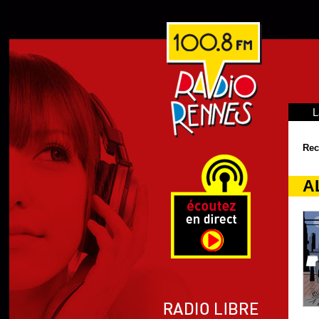
L
Rec
A