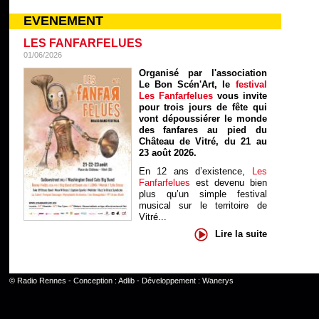
EVENEMENT
LES FANFARFELUES
01/06/2026
Organisé par l'association
Le Bon Scén'Art, le
festival
Les Fanfarfelues
vous invite
pour trois jours de fête qui
vont dépoussiérer le monde
des fanfares au pied du
Château de Vitré, du 21 au
23 août 2026.
En 12 ans d’existence,
Les
Fanfarfelues
est devenu bien
plus qu’un simple festival
musical sur le territoire de
Vitré...
Lire la suite
©
Radio Rennes
- Conception :
Adlib
- Développement :
Wanerys