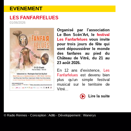
EVENEMENT
LES FANFARFELUES
01/06/2026
Organisé par l'association
Le Bon Scén'Art, le
festival
Les Fanfarfelues
vous invite
pour trois jours de fête qui
vont dépoussiérer le monde
des fanfares au pied du
Château de Vitré, du 21 au
23 août 2026.
En 12 ans d’existence,
Les
Fanfarfelues
est devenu bien
plus qu’un simple festival
musical sur le territoire de
Vitré...
Lire la suite
©
Radio Rennes
- Conception :
Adlib
- Développement :
Wanerys