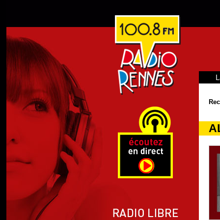
L
Rec
A