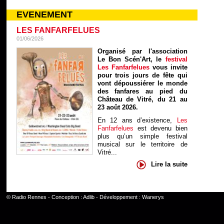
EVENEMENT
LES FANFARFELUES
01/06/2026
Organisé par l'association
Le Bon Scén'Art, le
festival
Les Fanfarfelues
vous invite
pour trois jours de fête qui
vont dépoussiérer le monde
des fanfares au pied du
Château de Vitré, du 21 au
23 août 2026.
En 12 ans d’existence,
Les
Fanfarfelues
est devenu bien
plus qu’un simple festival
musical sur le territoire de
Vitré...
Lire la suite
©
Radio Rennes
- Conception :
Adlib
- Développement :
Wanerys