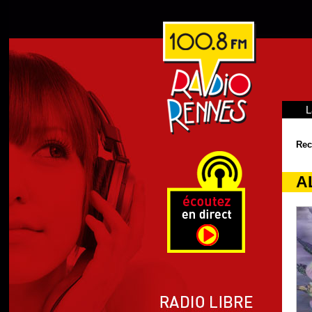
L
Rec
AL