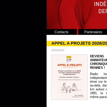
Contacts
Partenaires
APPEL A PROJETS 2026/2
02/06/2026
DEVIENS
ANIMATE
CHRONIQU
RENNES !
Radio lo
indépendan
émet sur le
au-delà, da
km autour 
1981, la s
même passion