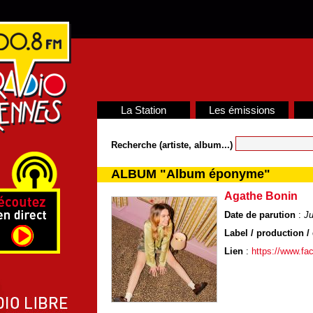
La Station
Les émissions
Recherche (artiste, album...)
ALBUM "Album éponyme"
Agathe Bonin
Date de parution
:
Ju
Label / production / 
Lien
:
https://www.fa