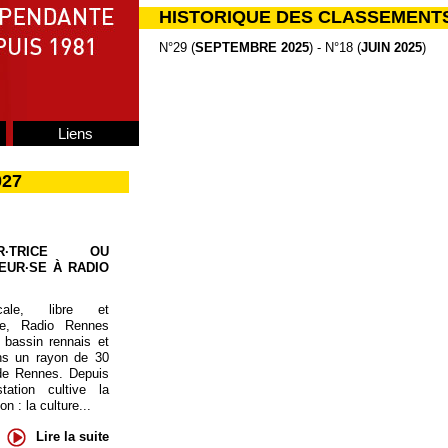
HISTORIQUE DES CLASSEMENT
N°29 (
SEPTEMBRE 2025
) - N°18 (
JUIN 2025
)
Liens
027
UR·TRICE OU
EUR·SE À RADIO
cale, libre et
te, Radio Rennes
 bassin rennais et
ns un rayon de 30
de Rennes. Depuis
tation cultive la
 : la culture...
Lire la suite