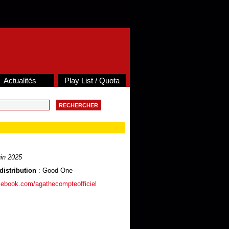
Actualités
Play List / Quota
in 2025
distribution
: Good One
cebook.com/agathecompteofficiel