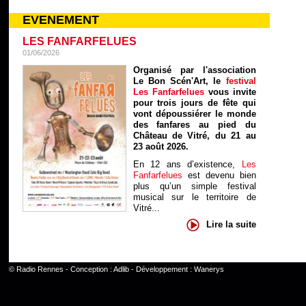
EVENEMENT
LES FANFARFELUES
01/06/2026
Organisé par l'association
Le Bon Scén'Art, le
festival
Les Fanfarfelues
vous invite
pour trois jours de fête qui
vont dépoussiérer le monde
des fanfares au pied du
Château de Vitré, du 21 au
23 août 2026.
En 12 ans d’existence,
Les
Fanfarfelues
est devenu bien
plus qu’un simple festival
musical sur le territoire de
Vitré...
Lire la suite
©
Radio Rennes
- Conception :
Adlib
- Développement :
Wanerys