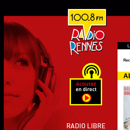
L
Rec
A