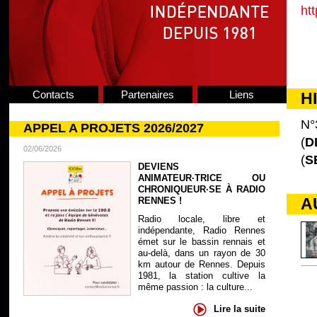
ht
Contacts
Partenaires
Liens
H
N°
APPEL A PROJETS 2026/2027
(
D
02/06/2026
(
S
DEVIENS
ANIMATEUR·TRICE OU
CHRONIQUEUR·SE À RADIO
A
RENNES !
Radio locale, libre et
indépendante, Radio Rennes
émet sur le bassin rennais et
au-delà, dans un rayon de 30
km autour de Rennes. Depuis
1981, la station cultive la
même passion : la culture...
Lire la suite