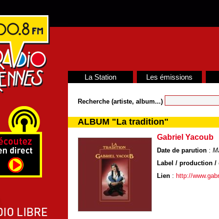
La Station
Les émissions
Recherche (artiste, album...)
ALBUM "La tradition"
Gabriel Yacoub
Date de parution
:
Ma
Label / production / 
Lien
:
http://www.gab