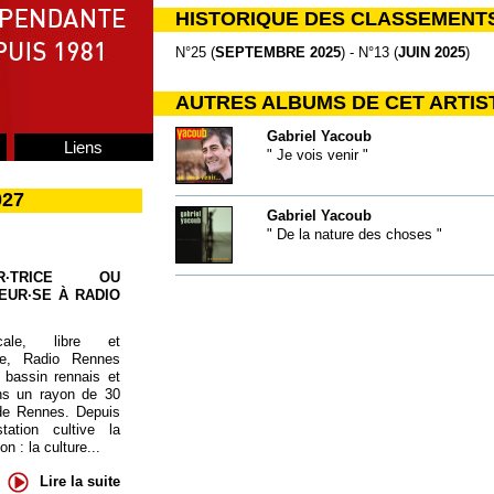
HISTORIQUE DES CLASSEMENT
N°25 (
SEPTEMBRE 2025
) - N°13 (
JUIN 2025
)
AUTRES ALBUMS DE CET ARTIS
Gabriel Yacoub
Liens
" Je vois venir "
027
Gabriel Yacoub
" De la nature des choses "
UR·TRICE OU
EUR·SE À RADIO
cale, libre et
te, Radio Rennes
 bassin rennais et
ns un rayon de 30
de Rennes. Depuis
tation cultive la
 : la culture...
Lire la suite