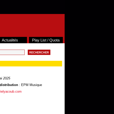
Actualités
Play List / Quota
i 2025
distribution
: EPM Musique
rielyacoub.com