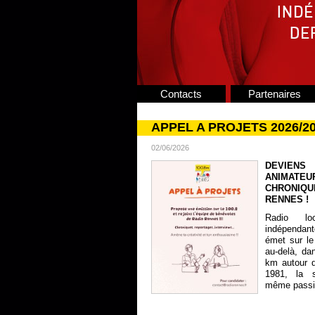
Contacts
Partenaires
APPEL A PROJETS 2026/2
02/06/2026
DEVIENS
ANIMATE
CHRONIQU
RENNES !
Radio lo
indépendan
émet sur le
au-delà, da
km autour 
1981, la s
même passion